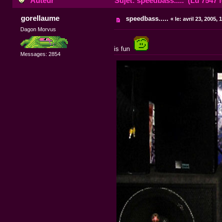
Auteur
Sujet: speedbass..... (Lu 7547 f
gorellaume
speedbass.....
«
le:
avril 23, 2005, 
Dagon Morvus
is fun
Messages: 2854