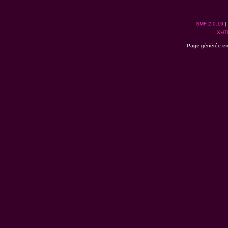
SMF 2.0.19
|
XHT
Page générée en