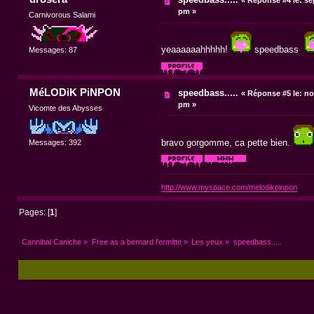
pm »
Carnivorous Salami
yeaaaaaahhhhh!
speedbass
Messages: 87
MéLODiK PiNPON
speedbass.....
«
Réponse #5 le:
nov
pm »
Vicomte des Abysses
bravo gorgomme, ca pette bien.
Messages: 392
http://www.myspace.com/melodikpinpon
Pages: [
1
]
Cannibal Caniche
»
Free as a bernard l'ermitte
»
Les yeux
»
speedbass.....