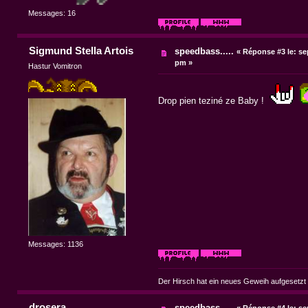
Messages: 16
Sigmund Stella Artois
speedbass.....
«
Réponse #3 le:
sep
pm »
Hastur Vomitron
Drop pien teziné ze Baby !
Messages: 1136
Der Hirsch hat ein neues Geweih aufgesetzt
drosera
speedbass.....
«
Réponse #4 le:
sep