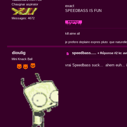
Chaugnar aspirator
exact
SPEEDBASS IS FUN
Messages: 4672
kill aime all
je prefere deplaire expres pluto que naturell
dioulig
speedbass.....
«
Réponse #2 le:
avr
Mini Knack Ball
vrai Speedbass suck... ahem euh... is