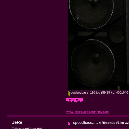
cowboybass_198.jpg
(59.29 ko, 480x640 -
www.necessaryexperience.net
JeRe
speedbass.....
«
Réponse #1 le:
avr
Talibasstard from Hell