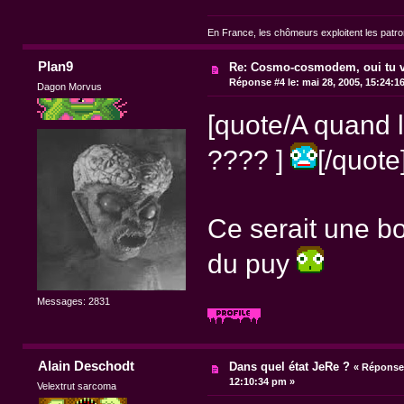
En France, les chômeurs exploitent les patr
Plan9
Re: Cosmo-cosmodem, oui tu va
Réponse #4 le:
mai 28, 2005, 15:24:1
Dagon Morvus
[quote/A quand l
???? ]
[/quote
Ce serait une bo
du puy
Messages: 2831
Alain Deschodt
Dans quel état JeRe ?
«
Réponse 
12:10:34 pm »
Velextrut sarcoma