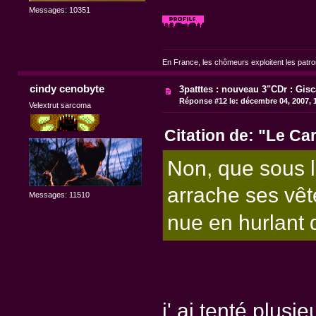
Messages: 10351
En France, les chômeurs exploitent les patr
cindy cenobyte
3patttes : nouveau 3"CDr : Gisc
Réponse #12 le:
décembre 04, 2007, 
Velextrut sarcoma
Citation de: "Le Ca
Non, que sous l
arrache ses vêt
Messages: 11510
nue en hurlant
j' ai tenté plus