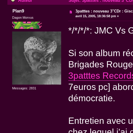
Auteur
Sujet: 3patttes : nouveau 3"CDr
Plan9
3patttes : nouveau 3"CDr : Gisc
avril 15, 2005, 18:36:58 pm »
Dagon Morvus
*/*/*/*: JMC Vs 
Si son album ré
Brigades Rouges
3patttes Record
7euros pc] abord
Messages: 2831
démocratie.
Entretien avec u
chez lequel j'a