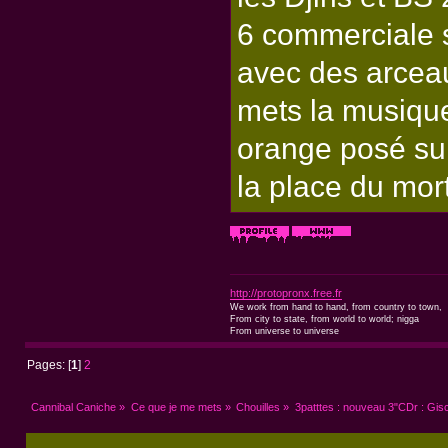
6 commerciale s
avec des arceau
mets la musique
orange posé sur
la place du mor
http://protopronx.free.fr
We work from hand to hand, from country to town,
From city to state, from world to world; nigga
From universe to universe
Pages: [
1
]
2
Cannibal Caniche
»
Ce que je me mets
»
Chouilles
»
3patttes : nouveau 3"CDr : Gisc