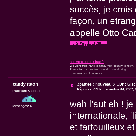
succès, je crois
façon, un etrange
appelle Otto C
http://protopronx.free.fr
We work from hand to hand, from country to town,
From city to state, from world to world; nigga
From universe to universe
candy raton
3patttes : nouveau 3"CDr : Gisc
Réponse #13 le:
décembre 04, 2007, 
Plutonium Saucisse
wah l'aut eh ! je
Messages: 46
internationale, '
et farfouilleux et