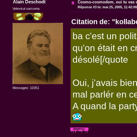
Alain Deschodt
Cosmo-cosmodem, oui tu vas d
Réponse #3 le:
mai 25, 2005, 11:42:0
Velextrut sarcoma
Citation de: "kolla
ba c'est un polit
qu'on était en c
désolé[/quote
Oui, j'avais bie
Messages: 10351
mal parlér en c
A quand la part