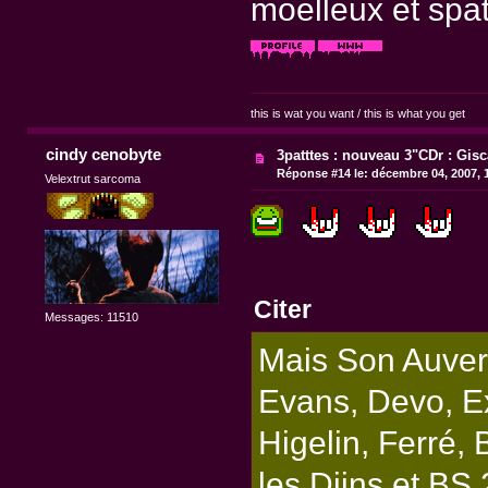
moelleux et spat
this is wat you want / this is what you get
cindy cenobyte
3patttes : nouveau 3"CDr : Gisc
Réponse #14 le:
décembre 04, 2007, 
Velextrut sarcoma
Citer
Messages: 11510
Mais Son Auverg
Evans, Devo, Ex
Higelin, Ferré,
les Djins et BS