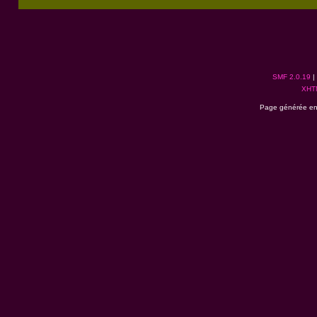
SMF 2.0.19
|
XHT
Page générée en