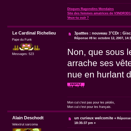
Disques Ragondins Mondains
Site des femmes amatrices de V3NDR3D1
Veux-tu ouïr ?
Le Cardinal Richelieu
3patttes : nouveau 3"CDr : Gisc
Réponse #8 le:
octobre 12, 2007, 14:
Pape du Funk
Non, que sous le
Messages: 523
arrache ses vête
nue en hurlant 
Mon cul c'est pas pour les pédés,
Mon cul c'est pour les français.
Alain Deschodt
un curieux welcomite
«
Réponse 
18:35:37 pm »
Velextrut sarcoma