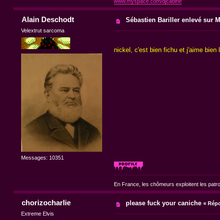
www.myspace.com/djcabine
Alain Deschodt
Sébastien Bariller enlevé sur 
Velextrut sarcoma
nickel, c'est bien fichu et j'aime bien
Messages: 10351
En France, les chômeurs exploitent les patr
chorizocharlie
please fuck your caniche
«
Répo
Extreme Elvis