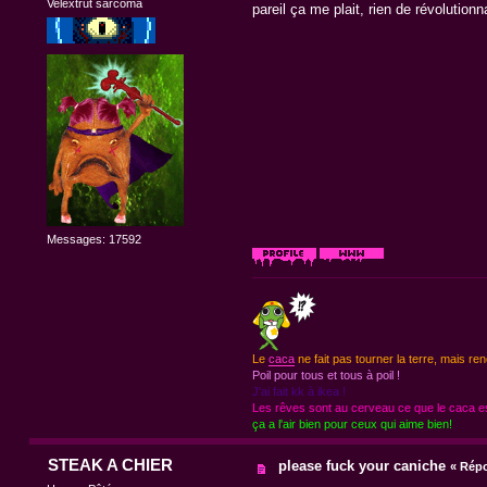
Velextrut sarcoma
pareil ça me plait, rien de révolution
Messages: 17592
Le
caca
ne fait pas tourner la terre, mais ren
Poil pour tous et tous à poil !
J'ai fait kk à ikea !
Les rêves sont au cerveau ce que le caca est
ça a l'air bien pour ceux qui aime bien!
STEAK A CHIER
please fuck your caniche
«
Répo