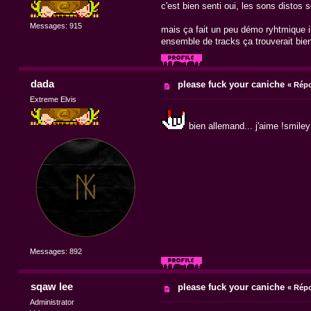
c'est bien senti oui, les sons distos 
Messages: 915
mais ça fait un peu démo ryhtmique 
ensemble de tracks ça trouverait bie
dada
please fuck your caniche
«
Répo
Extreme Elvis
bien allemand... j'aime !smile
Messages: 892
sqaw lee
please fuck your caniche
«
Répo
Administrator