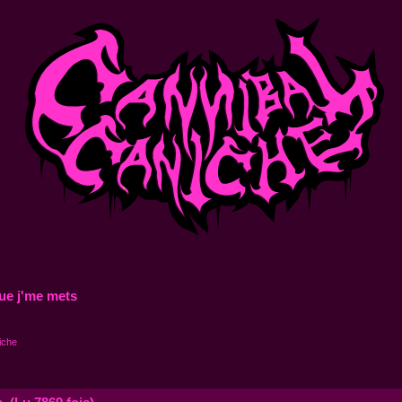
ue j'me mets
iche