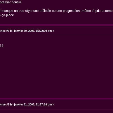
sont bien foutus
il manque un truc style une mélodie ou une progression, même si pris comme 
n ça place
nse #6 le:
janvier 30, 2006, 15:22:09 pm »
y14
nse #7 le:
janvier 31, 2006, 21:27:18 pm »