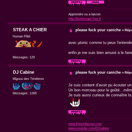
Apprendre ou a laisser.
http://byteburger.free.fr
STEAK A CHIER
please fuck your caniche
«
Répo
Human Pâté
avec µtonic comme tu peux l'entendr
enfin je me suis bien amusé à le fai
Messages: 129
DJ Cabine
please fuck your caniche
«
Répo
Miguou des Ténèbres
Je suis content d’avoir pu écouter un 
Un bon morceau pour le goûté…même
Messages: 1268
Je suis aussi curieux de connaître la
www.frenchflavour.com
www.youtube.com/DJcabine