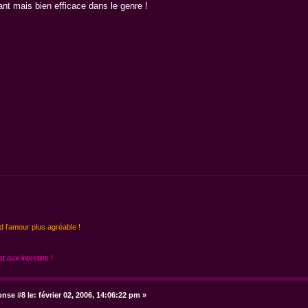
nant mais bien efficace dans le genre !
d l'amour plus agréable !
 aux intestins !
nse #8 le:
février 02, 2006, 14:06:22 pm »