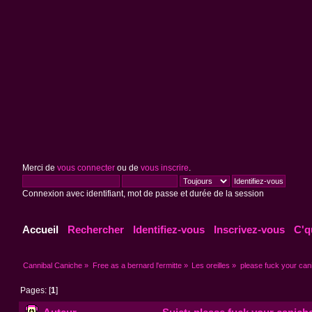
Merci de
vous connecter
ou de
vous inscrire
.
Connexion avec identifiant, mot de passe et durée de la session
Accueil
Rechercher
Identifiez-vous
Inscrivez-vous
C'q
Cannibal Caniche
»
Free as a bernard l'ermitte
»
Les oreilles
»
please fuck your can
Pages: [
1
]