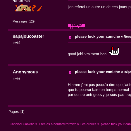
Human Pâté
j'en referai un autre un de ces jours 
Messages: 129
sapajoucoaster
please fuck your caniche
«
Répo
Invité
good job! vraiment bon!
Anonymous
please fuck your caniche
«
Répo
Invité
Hmmm j'irai pas jusqu'a dire que j'a
que tu pourrai faire en temps normal..
par contre anti-groovy je suis pas tr
Pages: [
1
]
Cannibal Caniche
»
Free as a bernard l'ermitte
»
Les oreilles
»
please fuck your can