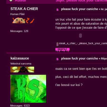
Auteur
Sujet: please fuck your caniche
STEAK A CHIER
please fuck your caniche
«
le:
ja
Human Pâté
un truc vite fait pour faire écouter à 
mix pourri et abus de saturation de ri
l'opposé de ce que j'essaie de faire d
Messages: 129
steak_a_chier_-_please_fuck_your_can
kaïzasauce
please fuck your caniche
«
Répo
Velextrut sarcoma
ouais ca se sent bien que t'es en bo
plus, ceci dit bel effort, muchos mer
t'as bossé sur koi ?
Messages: 6323