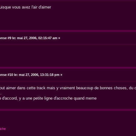
puisque vous avez l'air d'aimer
nse #9 le:
mai 27, 2006, 02:15:47 am »
nse #10 le:
mai 27, 2006, 13:31:18 pm »
i tout aimer dans cette track mais y vraiment beaucoup de bonnes choses, du 
.
op d'accord, y a une petite ligne d'accroche quand meme
iche