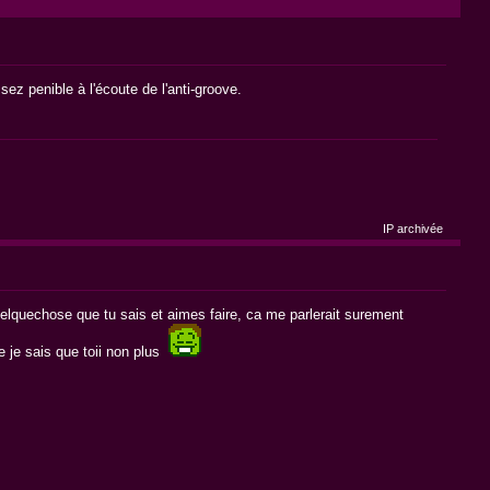
ssez penible à l'écoute de l'anti-groove.
IP archivée
elquechose que tu sais et aimes faire, ca me parlerait surement
e je sais que toii non plus