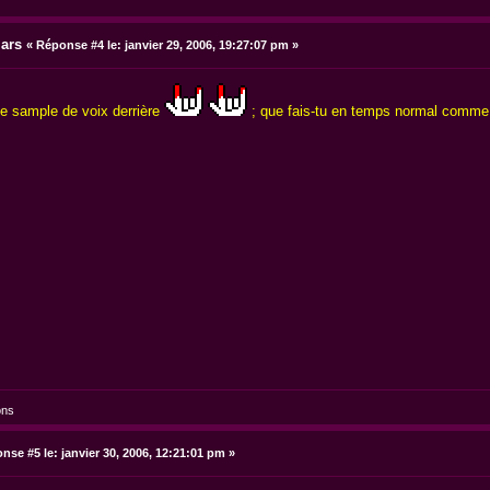
Mars
«
Réponse #4 le:
janvier 29, 2006, 19:27:07 pm »
 le sample de voix derrière
; que fais-tu en temps normal comme 
ons
nse #5 le:
janvier 30, 2006, 12:21:01 pm »