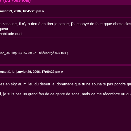
 (Lu 7869 fois)
nvier 29, 2006, 16:45:20 pm »
kaizasauce, il n'y a rien à en tirer je pense, j'ai essayé de faire qque chose d'a
gueur.
'habitude quoi.
iche_349.mp3
(4157.88 ko - téléchargé 824 fois.)
nse #1 le:
janvier 29, 2006, 17:00:22 pm »
ttes en sky au milieu du desert la, dommage que tu ne souhaite pas pondre qu
ci, je suis pas un grand fan de ce genre de sons, mais ca me réconforte vu qu