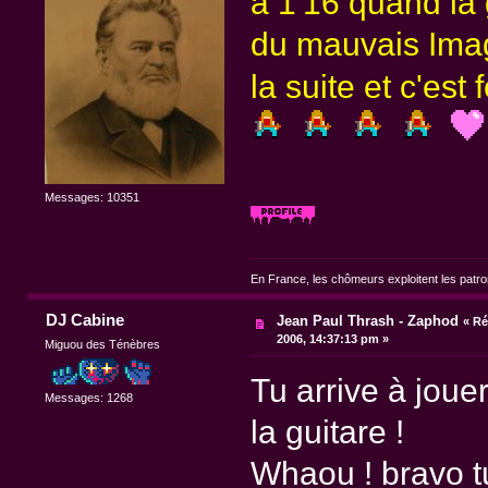
à 1'16 quand la 
du mauvais Imag
la suite et c'est
Messages: 10351
En France, les chômeurs exploitent les patr
DJ Cabine
Jean Paul Thrash - Zaphod
«
Ré
2006, 14:37:13 pm »
Miguou des Ténèbres
Tu arrive à jou
Messages: 1268
la guitare !
Whaou ! bravo t