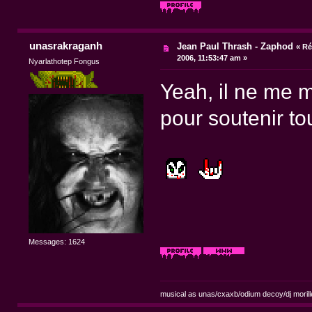
unasrakraganh
Jean Paul Thrash - Zaphod
«
Ré
2006, 11:53:47 am »
Nyarlathotep Fongus
Yeah, il ne me 
pour soutenir to
Messages: 1624
musical as unas/cxaxb/odium decoy/dj morill