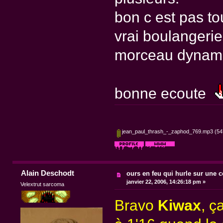
bon c est pas tou
vrai boulangerie
morceau dynami
bonne ecoute
jean_paul_thrash_-_zaphod_769.mp3
(547
Alain Deschodt
ours en feu qui hurle sur une c
janvier 22, 2006, 14:26:18 pm »
Velextrut sarcoma
Bravo
Kiwax
, ç