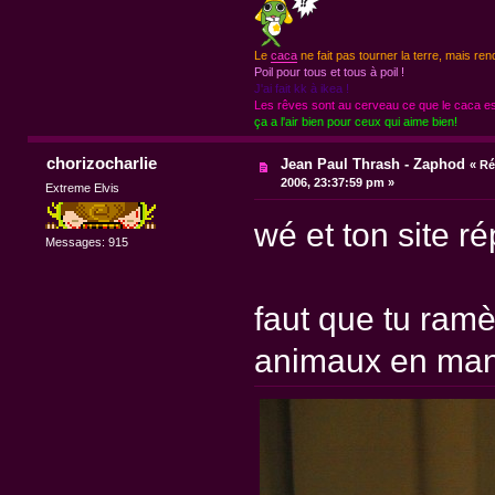
Le
caca
ne fait pas tourner la terre, mais ren
Poil pour tous et tous à poil !
J'ai fait kk à ikea !
Les rêves sont au cerveau ce que le caca est
ça a l'air bien pour ceux qui aime bien!
chorizocharlie
Jean Paul Thrash - Zaphod
«
Ré
2006, 23:37:59 pm »
Extreme Elvis
wé et ton site ré
Messages: 915
faut que tu ramè
animaux en manq