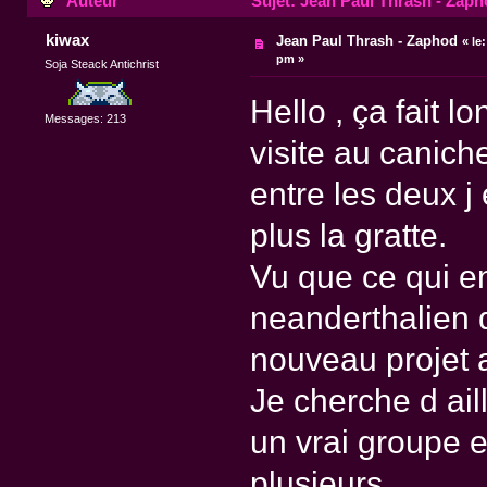
Auteur
Sujet: Jean Paul Thrash - Zaph
kiwax
Jean Paul Thrash - Zaphod
«
le:
pm »
Soja Steack Antichrist
Hello , ça fait 
Messages: 213
visite au canich
entre les deux j
plus la gratte.
Vu que ce qui en
neanderthalien 
nouveau projet 
Je cherche d ail
un vrai groupe e
plusieurs.