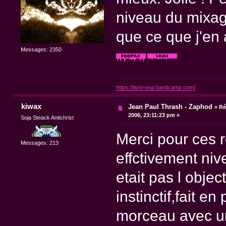
niveau du mixage
que ce que j'en 
Messages: 2350
https://larm-exp.bandcamp.com/
kiwax
Jean Paul Thrash - Zaphod
«
Ré
2006, 23:11:23 pm »
Soja Steack Antichrist
Merci pour ces 
Messages: 213
effctivement niv
etait pas l objec
instinctif,fait e
morceau avec une