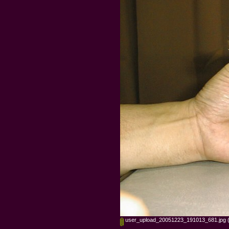
user_upload_20051223_191013_681.jpg
(