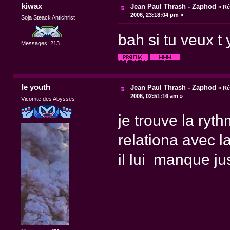
kiwax
Jean Paul Thrash - Zaphod
«
Ré
2006, 23:18:04 pm »
Soja Steack Antichrist
bah si tu veux t
Messages: 213
le youth
Jean Paul Thrash - Zaphod
«
Ré
2006, 02:51:16 am »
Vicomte des Abysses
je trouve la ryt
relationa avec la
il lui manque jus