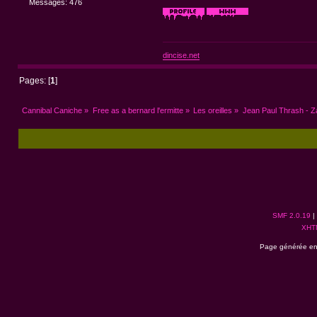
Messages: 476
dincise.net
Pages: [
1
]
Cannibal Caniche
»
Free as a bernard l'ermitte
»
Les oreilles
»
Jean Paul Thrash - 
SMF 2.0.19
|
XHT
Page générée en