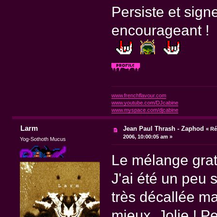
Persiste et signe
encourageant !
www.frenchflavour.com
www.youtube.com/DJcabine
www.myspace.com/djcabine
Larm
Jean Paul Thrash - Zaphod
«
Ré
2006, 10:00:05 am »
Yog-Sothoth Mucus
Le mélange gratt
J'ai été un peu s
très décallée ma
mieux. Jolie ! P