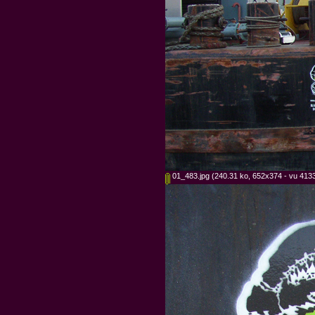
01_483.jpg
(240.31 ko, 652x374 - vu 4133 