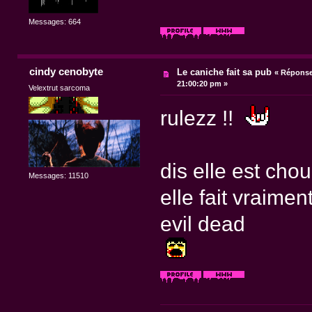
Messages: 664
cindy cenobyte
Le caniche fait sa pub
«
Réponse 
21:00:20 pm »
Velextrut sarcoma
rulezz !!
dis elle est cho
Messages: 11510
elle fait vraime
evil dead