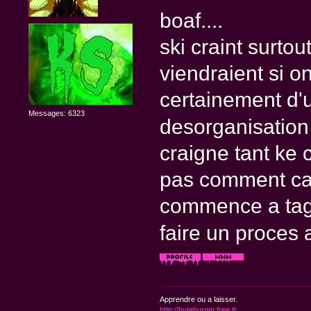
boaf....
ski craint surto
viendraient si on
certainement d'
Messages: 6323
desorganisatio
craigne tant ke c
pas comment ca 
commence a tagg
faire un proce
Apprendre ou a laisser.
http://byteburger.free.fr