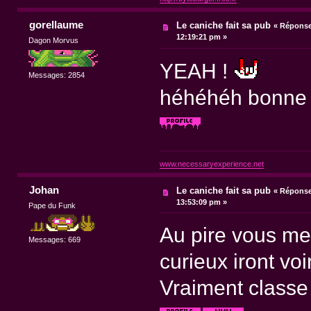
gorellaume
Le caniche fait sa pub
«
Réponse 
12:19:21 pm »
Dagon Morvus
YEAH !
Messages: 2854
héhéhéh bonne i
www.necessaryexperience.net
Johan
Le caniche fait sa pub
«
Réponse 
13:53:09 pm »
Pape du Funk
Au pire vous met
Messages: 669
curieux iront voi
Vraiment classe