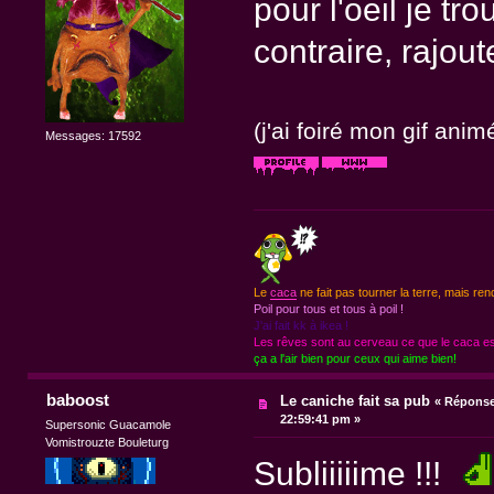
pour l'oeil je t
contraire, rajou
(j'ai foiré mon gif anim
Messages: 17592
Le
caca
ne fait pas tourner la terre, mais ren
Poil pour tous et tous à poil !
J'ai fait kk à ikea !
Les rêves sont au cerveau ce que le caca est
ça a l'air bien pour ceux qui aime bien!
baboost
Le caniche fait sa pub
«
Réponse 
22:59:41 pm »
Supersonic Guacamole
Vomistrouzte Bouleturg
Subliiiiime !!!