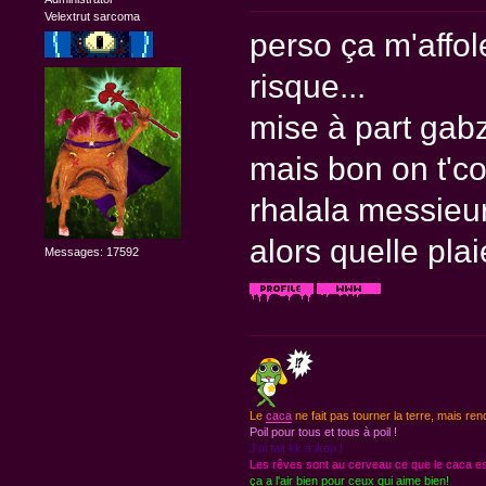
Velextrut sarcoma
perso ça m'affole
risque...
mise à part gabz 
mais bon on t'co
rhalala messieu
alors quelle plaie
Messages: 17592
Le
caca
ne fait pas tourner la terre, mais ren
Poil pour tous et tous à poil !
J'ai fait kk à ikea !
Les rêves sont au cerveau ce que le caca est
ça a l'air bien pour ceux qui aime bien!