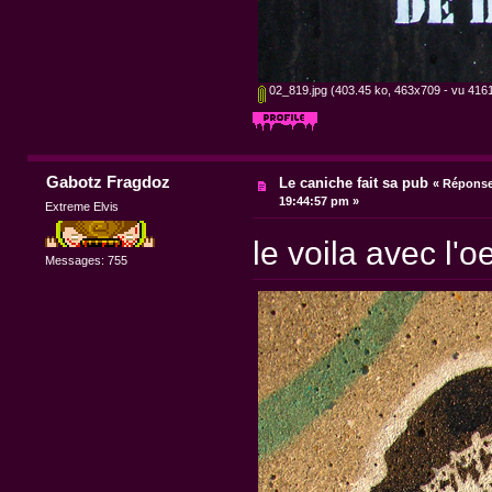
02_819.jpg
(403.45 ko, 463x709 - vu 4161 
Gabotz Fragdoz
Le caniche fait sa pub
«
Réponse 
19:44:57 pm »
Extreme Elvis
le voila avec l'oe
Messages: 755