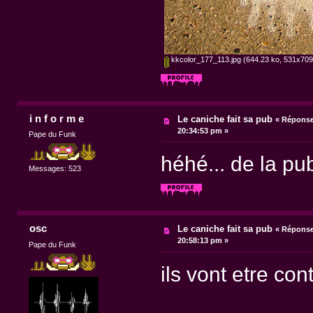
kkcolor_177_113.jpg
(644.23 ko, 531x709 
i n f o r m e
Le caniche fait sa pub
«
Réponse 
20:34:53 pm »
Pape du Funk
héhé... de la pub
Messages: 523
osc
Le caniche fait sa pub
«
Réponse 
20:58:13 pm »
Pape du Funk
ils vont etre con