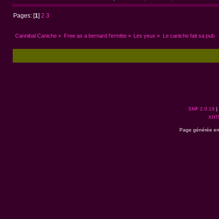
Pages: [
1
]
2
3
Cannibal Caniche
»
Free as a bernard l'ermitte
»
Les yeux
»
Le caniche fait sa pub
SMF 2.0.19
|
XHT
Page générée en