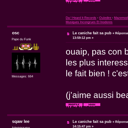
Da ! Heard It Records
-
Ouïedire
-
Mazemod
Musiques Incongrues Et Inodores
osc
Le caniche fait sa pub
«
Réponse 
13:59:12 pm »
Pape du Funk
ouaip, pas con b
les plus interess
le fait bien ! c'est 
Messages: 664
(j'aime aussi be
sqaw lee
Le caniche fait sa pub
«
Réponse 
14:15:47 pm »
Administrator