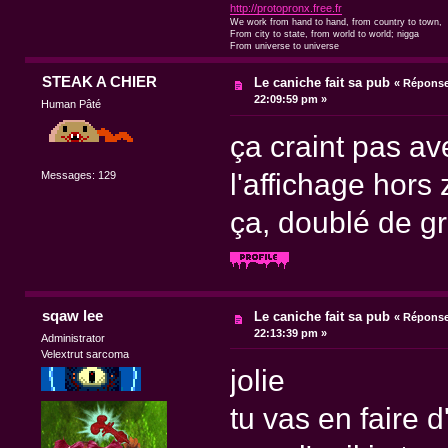
http://protopronx.free.fr
We work from hand to hand, from country to town,
From city to state, from world to world; nigga
From universe to universe
STEAK A CHIER
Le caniche fait sa pub
«
Réponse 
22:09:59 pm »
Human Pâté
ça craint pas a
l'affichage hor
Messages: 129
ça, doublé de graf
sqaw lee
Le caniche fait sa pub
«
Réponse 
22:13:39 pm »
Administrator
Velextrut sarcoma
jolie
tu vas en faire d