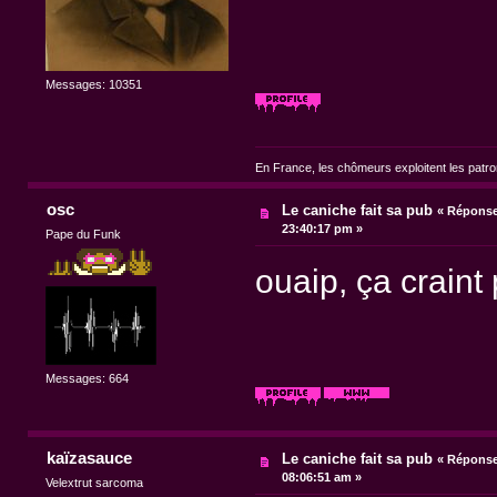
Messages: 10351
En France, les chômeurs exploitent les patr
osc
Le caniche fait sa pub
«
Réponse 
23:40:17 pm »
Pape du Funk
ouaip, ça crain
Messages: 664
kaïzasauce
Le caniche fait sa pub
«
Réponse 
08:06:51 am »
Velextrut sarcoma