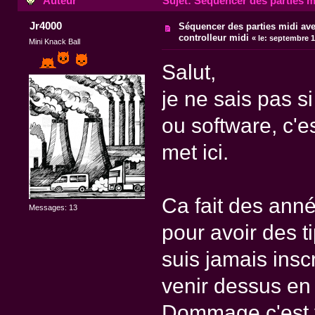
Auteur
Sujet: Séquencer des parties mi
Jr4000
Séquencer des parties midi av
controlleur midi
«
le:
septembre 14
Mini Knack Ball
Salut,
je ne sais pas s
ou software, c'
met ici.
Ca fait des anné
Messages: 13
pour avoir des ti
suis jamais insc
venir dessus en 
Dommage c'est v