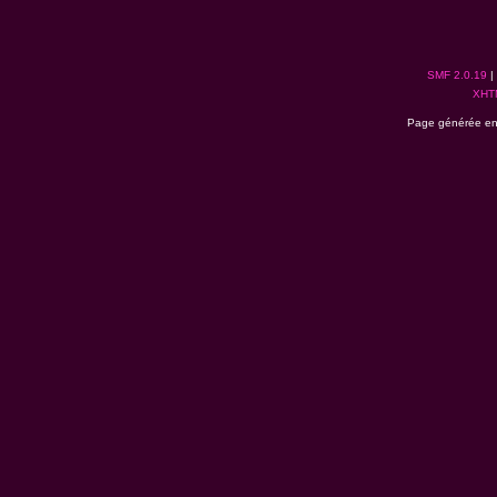
SMF 2.0.19
|
XHT
Page générée en