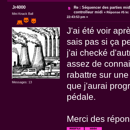
Jr4000
Re : Séquencer des parties mid
controlleur midi
«
Réponse #5 le:
Mini Knack Ball
22:43:53 pm »
J'ai été voir ap
sais pas si ça p
j'ai checké d'au
assez de connai
rabattre sur une
Messages: 13
que j'aurai prog
pédale.
Merci des répon