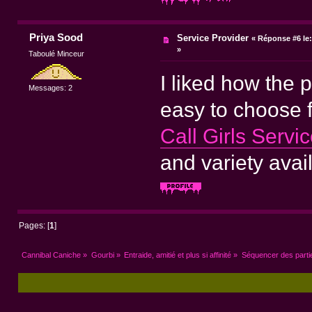
Priya Sood
Service Provider
«
Réponse #6 le
»
Taboulé Minceur
I liked how the 
Messages: 2
easy to choose f
Call Girls Servi
and variety avail
Pages: [
1
]
Cannibal Caniche
»
Gourbi
»
Entraide, amitié et plus si affinité
»
Séquencer des partie