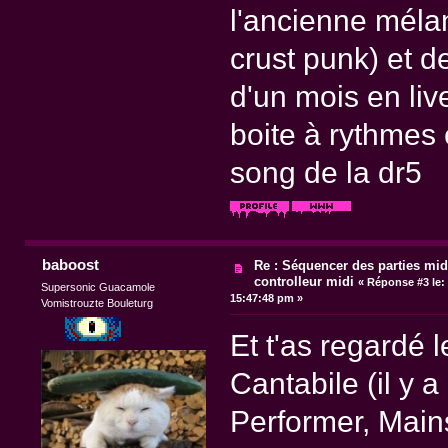
l'ancienne méla
crust punk) et d
d'un mois en live
boite à rythmes 
song de la dr5
baboost
Re : Séquencer des parties mid
controlleur midi
«
Réponse #3 le:
Supersonic Guacamole
15:47:48 pm »
Vomistrouzte Bouleturg
Et t'as regardé 
Cantabile (il y 
Performer, Main