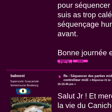
pour séquencer 
suis as trop calé
séquençage huma
avant.
Bonne journée e
baboost
Re : Séquencer des parties mid
controlleur midi
«
Réponse #1 le:
Supersonic Guacamole
15:15:45 pm »
Vomistrouzte Bouleturg
Salut Jr ! Et m
la vie du Canich