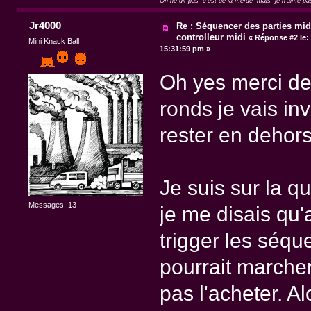
On ne dit pas "c'est de la merde" mais "je n'aime pa
Jr4000
Re : Séquencer des parties mid
controlleur midi
«
Réponse #2 le:
Mini Knack Ball
15:31:59 pm »
Oh yes merci de 
ronds je vais in
rester en dehor
Je suis sur la q
Messages: 13
je me disais qu'
trigger les séq
pourrait marcher
pas l'acheter. Al