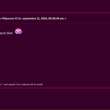
«
Réponse #1 le:
septembre 11, 2024, 09:28:49 am »
passe bien
as", sauf quand c'est vraiment de la merde