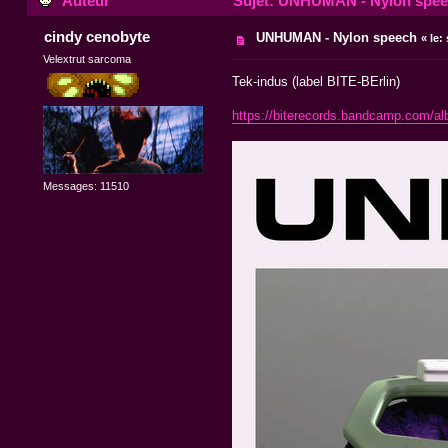
Auteur
Sujet: UNHUMAN - Nylon speec
cindy cenobyte
UNHUMAN - Nylon speech
«
le:
Velextrut sarcoma
Tek-indus (label BITE-BErlin)
https://biterecords.bandcamp.com/a
Messages: 11510