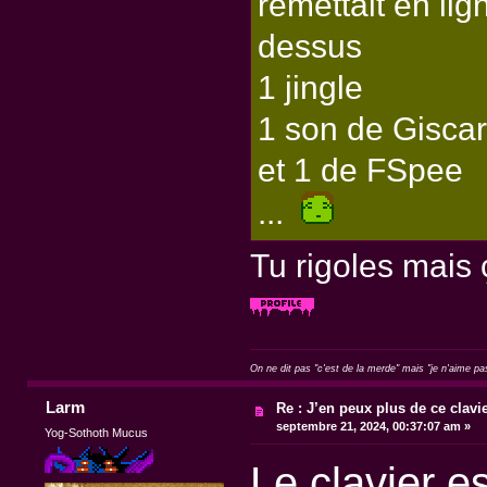
remettait en lig
dessus
1 jingle
1 son de Giscar
et 1 de FSpee
...
Tu rigoles mais 
On ne dit pas "c'est de la merde" mais "je n'aime pa
Larm
Re : J’en peux plus de ce clavie
septembre 21, 2024, 00:37:07 am »
Yog-Sothoth Mucus
Le clavier es