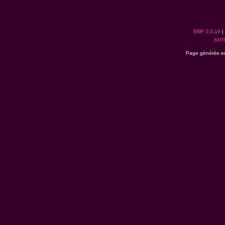
SMF 2.0.19
|
XHT
Page générée en