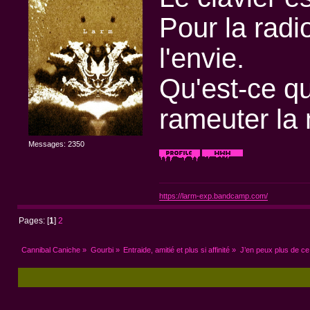
Pour la radio
l'envie.
Qu'est-ce q
rameuter la 
Messages: 2350
https://larm-exp.bandcamp.com/
Pages: [
1
]
2
Cannibal Caniche
»
Gourbi
»
Entraide, amitié et plus si affinité
»
J’en peux plus de ce 