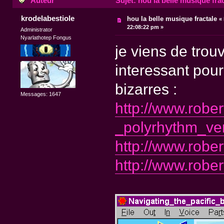
Auteur
Sujet: hou la belle musique frac
krodelabestiole
hou la belle musique fractale
«
22:08:22 pm »
Administrator
Nyarlathotep Fongus
je viens de trouv
interessant pou
bizarres :
Messages: 1647
http://www.robe
_polyrhythm_ve
http://www.robe
http://www.robe