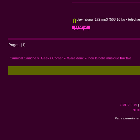
play_along_172.mp3
(508.16 ko - téléchar
Pages: [
1
]
Cannibal Caniche
»
Geeks Corner
»
Ware doux
»
hou la belle musique fractale
SMF 2.0.19
|
XHT
Page générée en