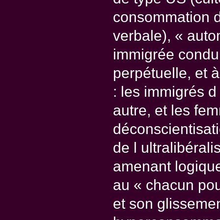
consommation de
verbale), « auto
immigrée condui
perpétuelle, et à
: les immigrés d
autre, et les fe
déconscientisati
de l ultralibéra
amenant logiquem
au « chacun pour
et son glissemen