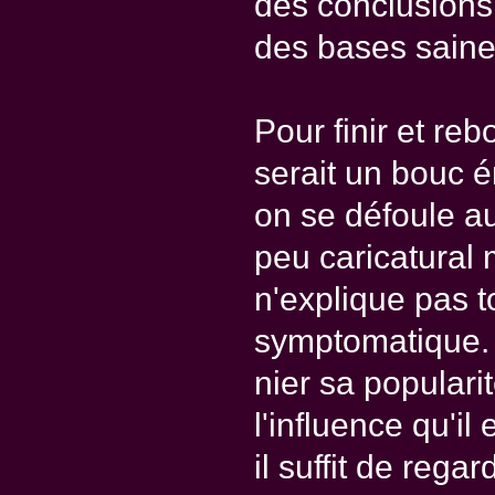
des conclusions 
des bases saines
Pour finir et re
serait un bouc ém
on se défoule au
peu caricatural m
n'explique pas tou
symptomatique. 
nier sa populari
l'influence qu'i
il suffit de rega