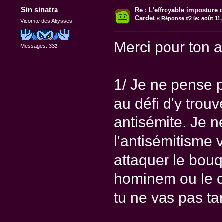
Sin sinatra
Re : L'effroyable imposture 
Cardet
«
Réponse #2 le:
août 11,
Vicomte des Abysses
Merci pour ton a
Messages: 332
1/ Je ne pense pa
au défi d'y tro
antisémite. Je n
l'antisémitisme v
attaquer le bouq
hominem ou le ch
tu ne vas pas ta