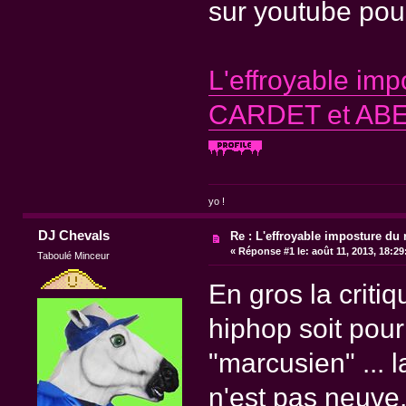
sur youtube pou
L'effroyable imp
CARDET et AB
yo !
DJ Chevals
Re : L'effroyable imposture du 
«
Réponse #1 le:
août 11, 2013, 18:2
Taboulé Minceur
En gros la critiq
hiphop soit pour
"marcusien" ... 
n'est pas neuve