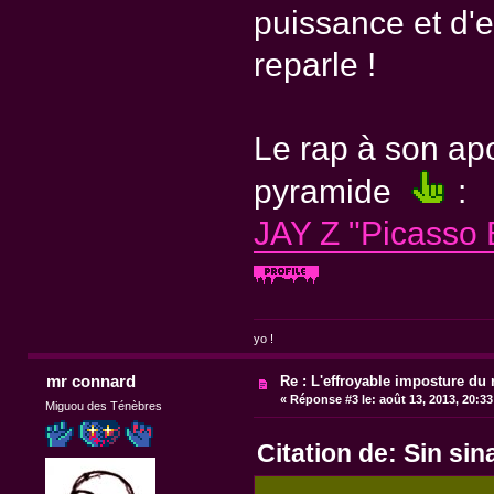
puissance et d'e
reparle !
Le rap à son apo
pyramide
:
JAY Z "Picasso 
yo !
mr connard
Re : L'effroyable imposture du 
«
Réponse #3 le:
août 13, 2013, 20:3
Miguou des Ténèbres
Citation de: Sin sin