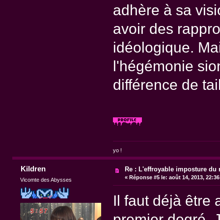
adhère à sa visio
avoir des rappro
idéologique. Ma
l'hégémonie sion
différence de tail
yo !
Kildren
Re : L'effroyable imposture du 
«
Réponse #5 le:
août 14, 2013, 22:3
Vicomte des Abysses
Il faut déjà êtr
premier degré. J