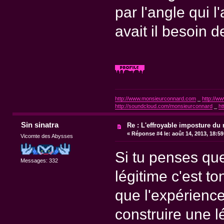
par l'angle qui 
avait il besoin d
http://www.monsieurconnard.com
_
http://ww
http://soundcloud.com/monsieurconnard
_
ht
Sin sinatra
Re : L'effroyable imposture du 
«
Réponse #4 le:
août 14, 2013, 18:5
Vicomte des Abysses
Si tu penses que
Messages: 332
légitime c'est t
que l'expérience
construire une l