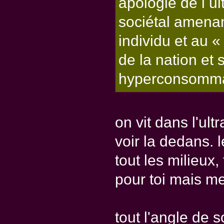
apologie de l u
sociétal amenan
individu et au «
de la nation et
hyperconsomma
on vit dans l'ult
voir la dedans.
tout les milieux
pour toi mais me
tout l'angle de 