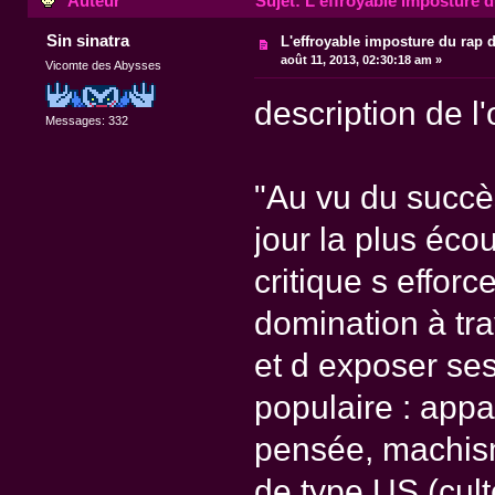
Auteur
Sujet: L'effroyable imposture d
Sin sinatra
L'effroyable imposture du rap 
août 11, 2013, 02:30:18 am »
Vicomte des Abysses
description de l
Messages: 332
"Au vu du succè
jour la plus éco
critique s effor
domination à tr
et d exposer ses
populaire : app
pensée, machisme
de type US (cult