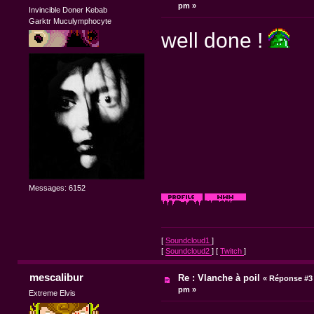
pm »
Invincible Doner Kebab
Garktr Muculymphocyte
well done !
Messages: 6152
[
Soundcloud1
]
[
Soundcloud2
] [
Twitch
]
mescalibur
Re : Vlanche à poil
«
Réponse #3 
pm »
Extreme Elvis