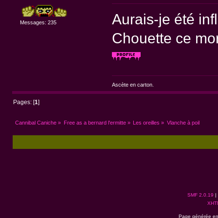
Aurais-je été in
Messages: 235
Chouette ce mo
Ascète en carton.
Pages: [
1
]
Cannibal Caniche
»
Free as a bernard l'ermitte
»
Les oreilles
»
Vlanche à poil
SMF 2.0.19
|
XHT
Page générée en