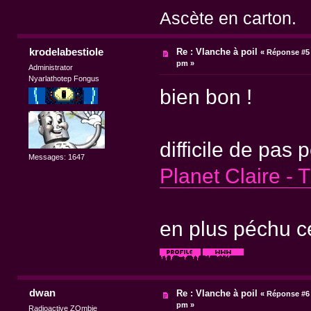
Ascète en carton.
krodelabestiole
Re : Vlanche à poil
«
Réponse #5 
pm »
Administrator
Nyarlathotep Fongus
bien bon !
difficile de pas p
Messages: 1647
Planet Claire - 
en plus péchu cec
dwan
Re : Vlanche à poil
«
Réponse #6 
pm »
Radioactive ZOmbie