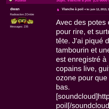
Auteur
Sujet: Vlanche à poil (Lu 6800 
dwan
Vlanche à poil
«
le:
juin 12, 2013, 
Radioactive ZOmbie
Avec des potes on
Messages: 235
pour rire, et sur
tête. J'ai piqué
tambourin et un
est enregistré 
copains live, gui
ozone pour que 
bas.
[soundcloud]htt
poil[/soundcloud