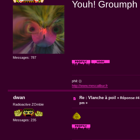
Youh! Groumph 
Messages: 787
phil:-))
http://www.mescalibur.fr
dwan
Re : Vlanche à poil
«
Réponse #4 
pm »
Radioactive ZOmbie
Messages: 235