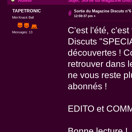
Auteur
Sujet: Sortie du Magazine Discu
TAPETRONIC
Sortie du Magazine Discuts n°6 
12:59:37 pm »
Mini Knack Ball
C'est l'été, c'es
Messages: 13
Discuts "SPECIA
découvertes ! C
retrouver dans le
ne vous reste p
abonnés !
EDITO et COM
Bonne lecture !