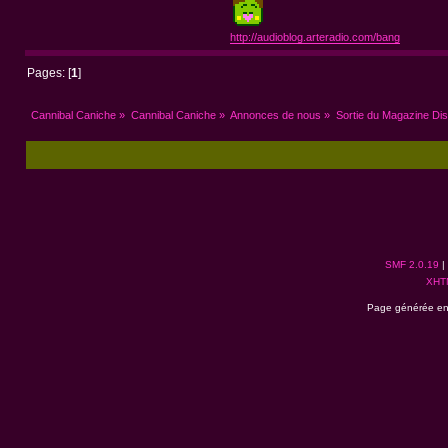
http://audioblog.arteradio.com/bang
Pages: [
1
]
Cannibal Caniche
»
Cannibal Caniche
»
Annonces de nous
»
Sortie du Magazine Disc
SMF 2.0.19
|
XHT
Page générée en