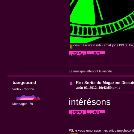
couv Discuts 6 rvb - small.jpg
(193.06 ko,
La musique attendrit la viande.
bangsound
Re : Sortie du Magazine Discuts
août 01, 2012, 16:43:59 pm »
Vortex Chorizo
intérésons
Messages: 79
PS: je vous embrasse mes p'tit cannichoux 