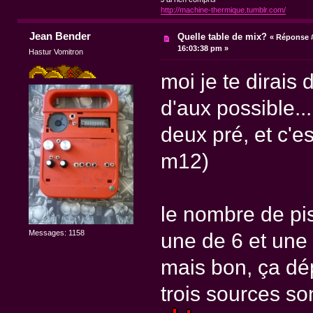
http://machine-thermique.tumblr.com/
Jean Bender
Quelle table de mix?
«
Réponse #
16:03:38 pm »
Hastur Vomitron
moi je te dirais
d'aux possible..
deux pré, et c'es
m12)
le nombre de pis
Messages: 1158
une de 6 et une
mais bon, ça dép
trois sources so