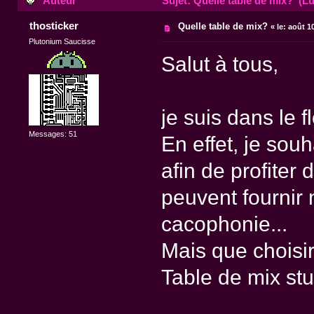
Auteur
Sujet: Quelle table de mix? (Lu
thosticker
Quelle table de mix?
«
le:
août 10
Plutonium Saucisse
Salut à tous,
je suis dans le fl
Messages: 51
En effet, je sou
afin de profiter
peuvent fournir
cacophonie...
Mais que choisi
Table de mix st