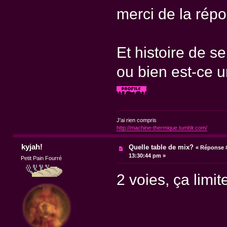
merci de la répo
Et histoire de se 
ou bien est-ce 
J'ai rien compris
http://machine-thermique.tumblr.com/
kyjah!
Quelle table de mix?
«
Réponse #
13:30:44 pm »
Petit Pain Fourré
2 voies, ça limi