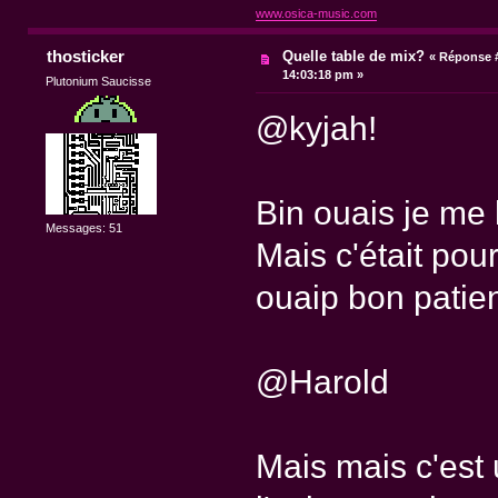
www.osica-music.com
thosticker
Quelle table de mix?
«
Réponse #
14:03:18 pm »
Plutonium Saucisse
@kyjah!
Bin ouais je me l
Messages: 51
Mais c'était pour
ouaip bon patien
@Harold
Mais mais c'est 