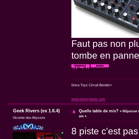
Faut pas non plu
tombe en panne 
0sica Toyz Circuit Bender<
www.osica-music.com
Geek Rivers (ex 1.6.4)
Quelle table de mix?
«
Réponse #
am »
Vicomte des Abysses
8 piste c'est pa