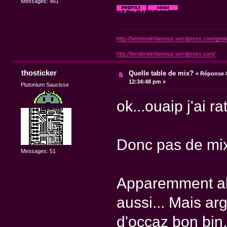
Messages: 461
http://bendmeimfamous.wordpress.com/geek-
http://bendmeimfamous.wordpress.com/
thosticker
Quelle table de mix?
«
Réponse #
12:34:48 pm »
Plutonium Saucisse
ok...ouaip j'ai r
Donc pas de mixe
Messages: 51
Apparemment alo
aussi... Mais ar
d'occaz bon bin.