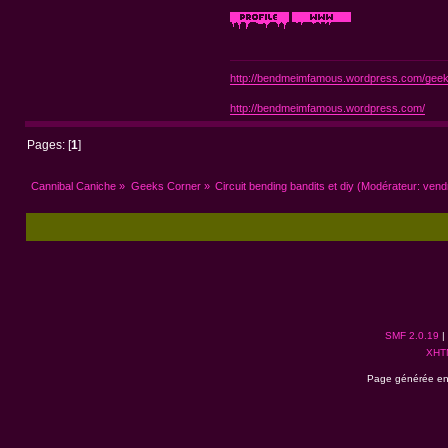
http://bendmeimfamous.wordpress.com/geek-
http://bendmeimfamous.wordpress.com/
Pages: [
1
]
Cannibal Caniche
»
Geeks Corner
»
Circuit bending bandits et diy
(Modérateur:
vend
SMF 2.0.19
|
XHT
Page générée en