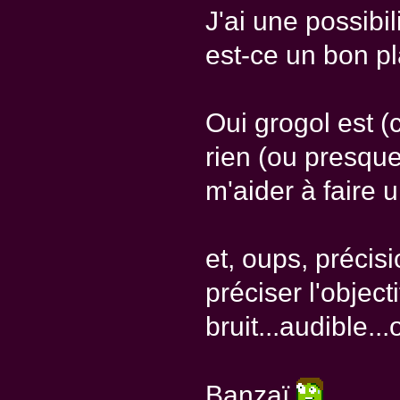
J'ai une possibi
est-ce un bon p
Oui grogol est (
rien (ou presqu
m'aider à faire 
et, oups, précis
préciser l'objecti
bruit...audible..
Banzaï