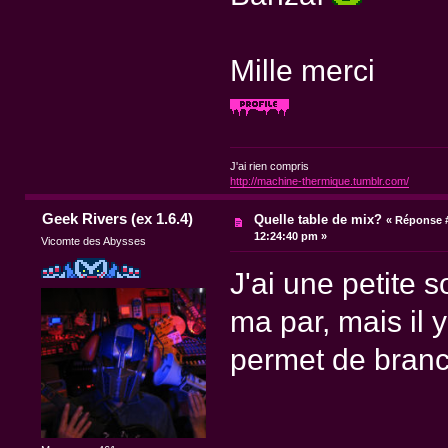
Mille merci
J'ai rien compris
http://machine-thermique.tumblr.com/
Geek Rivers (ex 1.6.4)
Quelle table de mix?
«
Réponse #
12:24:40 pm »
Vicomte des Abysses
J'ai une petite 
ma par, mais il y
permet de branch