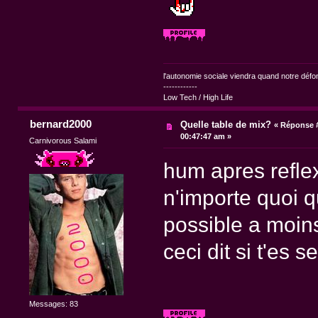
l'autonomie sociale viendra quand notre dé
------------
Low Tech / High Life
bernard2000
Quelle table de mix?
«
Réponse #
00:47:47 am »
Carnivorous Salami
hum apres reflex
n'importe quoi q
possible a moins
ceci dit si t'es s
Messages: 83