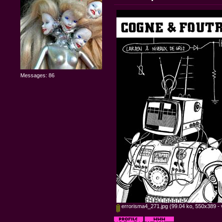
Messages: 86
errorisma4_271.jpg
(99.04 ko, 550x389 - v