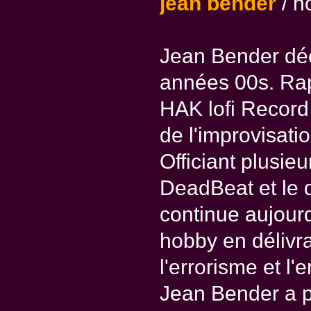
jean bender
/ no
Jean Bender déco
années 00s. Rapi
HAK lofi Record 
de l'improvisati
Officiant plusie
DeadBeat et le 
continue aujourd'
hobby en délivr
l'errorisme et l
Jean Bender a p