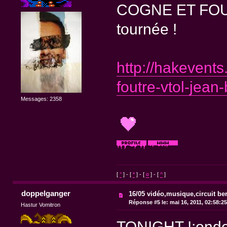
COGNE ET FOUT
tournée !
http://hakevent
foutre-vtol-jean
Messages: 2358
[
°
] - [
*
] - [
¤
] - [
^
]
doppelganger
16/05 vidéo,musique,circuit bend
Réponse #5 le:
mai 16, 2011, 02:58:2
Hastur Vomitron
TONIGHT !:ond