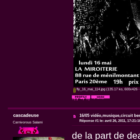
fly_16_mai_114.jpg
(135.17 ko, 600x426 - 
cascadeuse
16/05 vidéo,musique,circuit bend
Réponse #1 le:
avril 26, 2011, 17:21:
Carnivorous Salami
de la part de de