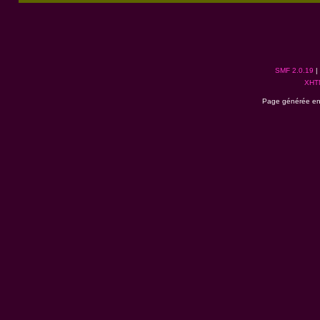
SMF 2.0.19
|
XHT
Page générée en