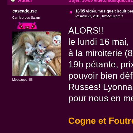
Auteur
Sujet: 16/05 vidéo,musique,circu
cascadeuse
16/05 vidéo,musique,circuit bend
le:
avril 22, 2011, 18:55:10 pm »
Carnivorous Salami
ALORS!!
le lundi 16 mai,
à la miroiterie 
19h pétante, pri
pouvoir bien déf
Messages: 86
Russes! Lyonnai
pour nous en met
Cogne et Foutr