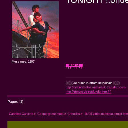
Messages: 1197
░░░ Je hume la strate muscinale ░░░
http://cyclikweetos.automatik-transfert.com/
http://etmonculcestdutofu.free.fr/
Pages: [
1
]
Cannibal Caniche
»
Ce que je me mets
»
Chouilles
»
16/05 vidéo,musique,circuit bendi