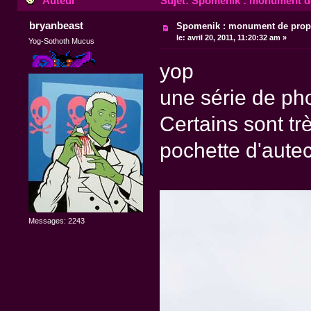
Auteur
Sujet: Spomenik : monument d
bryanbeast
Spomenik : monument de pro
le:
avril 20, 2011, 11:20:32 am »
Yog-Sothoth Mucus
yop
une série de p
Certains sont tr
pochette d'aute
Messages: 2243