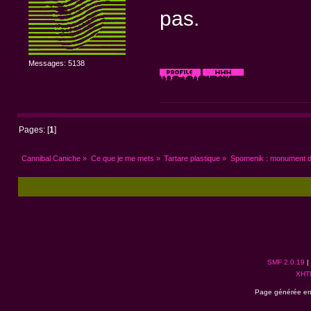
pas.
Messages: 5138
Pages: [
1
]
Cannibal Caniche
»
Ce que je me mets
»
Tartare plastique
»
Spomenik : monument 
SMF 2.0.19
|
XHT
Page générée en