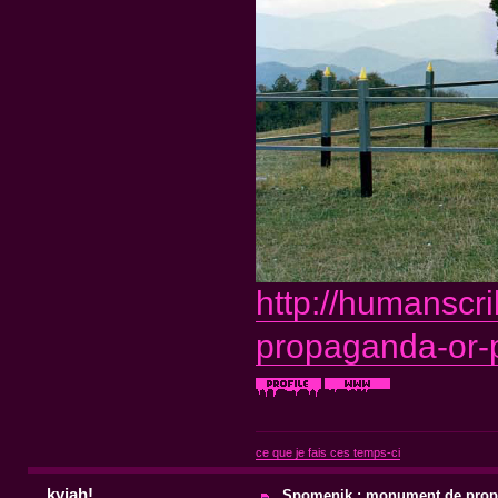
http://humanscr
propaganda-or-p
ce que je fais ces temps-ci
kyjah!
Spomenik : monument de pro