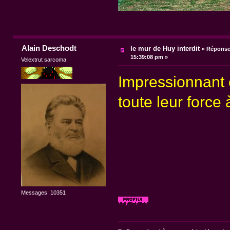
Alain Deschodt
le mur de Huy interdit
«
Réponse 
15:39:08 pm »
Velextrut sarcoma
Impressionnant e
toute leur forc
Messages: 10351