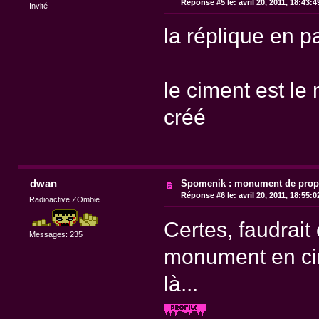
Réponse #5 le:
avril 20, 2011, 18:43:
Invité
la réplique en p
le ciment est le 
créé
dwan
Spomenik : monument de pro
Réponse #6 le:
avril 20, 2011, 18:55:
Radioactive ZOmbie
Certes, faudrait
Messages: 235
monument en cim
là...