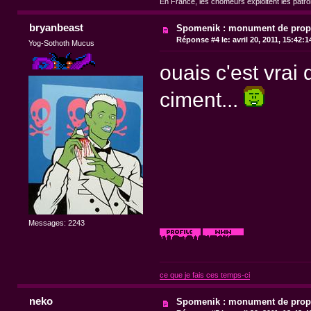
En France, les chômeurs exploitent les patr
bryanbeast
Spomenik : monument de pro
Réponse #4 le:
avril 20, 2011, 15:42:
Yog-Sothoth Mucus
ouais c'est vrai
ciment...
Messages: 2243
ce que je fais ces temps-ci
neko
Spomenik : monument de pro