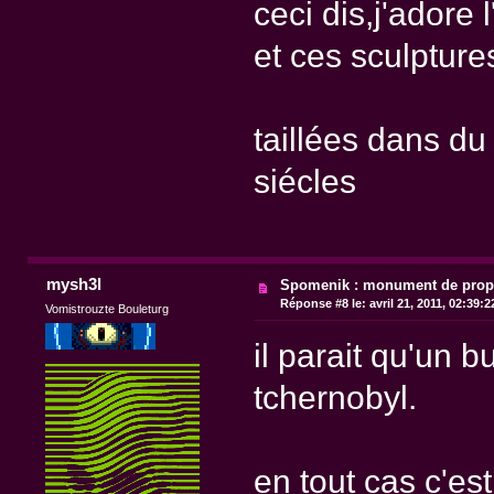
ceci dis,j'adore
et ces sculptur
taillées dans du
siécles
mysh3l
Spomenik : monument de pro
Réponse #8 le:
avril 21, 2011, 02:39:
Vomistrouzte Bouleturg
il parait qu'un b
tchernobyl.
en tout cas c'es