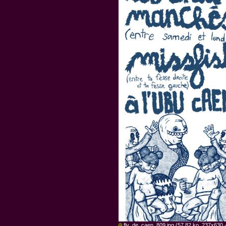
fly_de_caen_809.jpg
(57.82 ko, 237x630 -