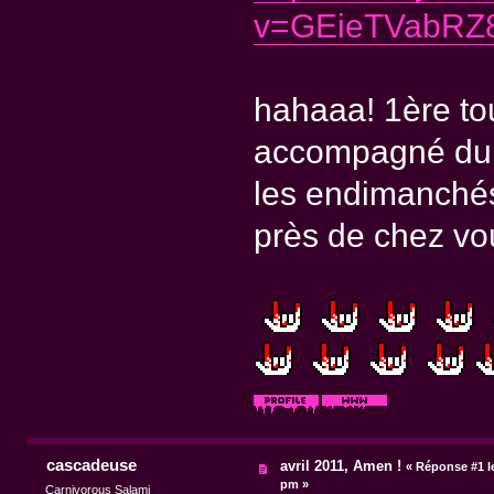
v=GEieTVabRZ8&
hahaaa! 1ère tou
accompagné du d'
les endimanchés
près de chez vo
cascadeuse
avril 2011, Amen !
«
Réponse #1 l
pm »
Carnivorous Salami