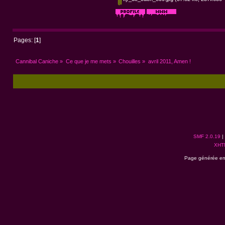
Pages: [
1
]
Cannibal Caniche
»
Ce que je me mets
»
Chouilles
»
avril 2011, Amen !
SMF 2.0.19
|
XHT
Page générée en