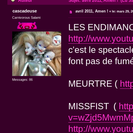
Auteur
Sujet: avril 2011, Amen ! (Lu 35
cascadeuse
avril 2011, Amen !
«
le:
mars 29, 2
Carnivorous Salami
LES ENDIMANC
http://www.you
c'est le spectacl
font pas de fumé
Messages: 86
MEURTRE (
htt
MISSFIST (
htt
v=wZjd5MwmMpg
http://www.you