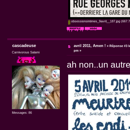
obsessionsintimes_9avril__187.jpg
(667.7
cascadeuse
avril 2011, Amen !
«
Réponse #3 l
pm »
Carnivorous Salami
ah non..un autr
Messages: 86