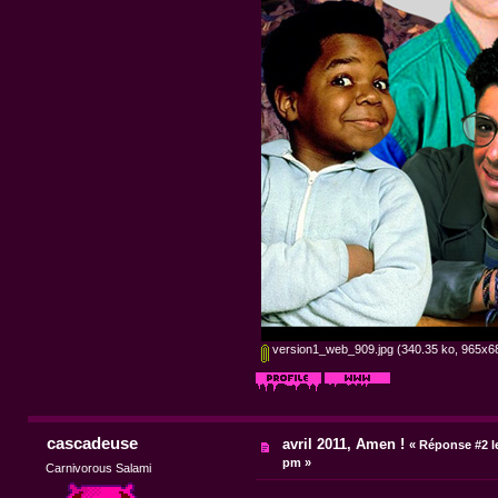
version1_web_909.jpg
(340.35 ko, 965x68
cascadeuse
avril 2011, Amen !
«
Réponse #2 l
pm »
Carnivorous Salami