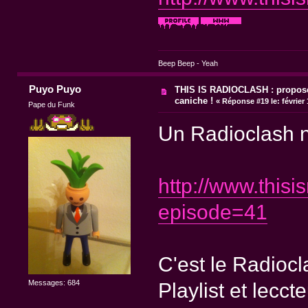
Beep Beep - Yeah
Puyo Puyo
THIS IS RADIOCLASH : propose
caniche !
«
Réponse #19 le:
février 
Pape du Funk
Un Radioclash n
http://www.thisi
episode=41
C'est le Radiocla
Messages: 684
Playlist et lecct