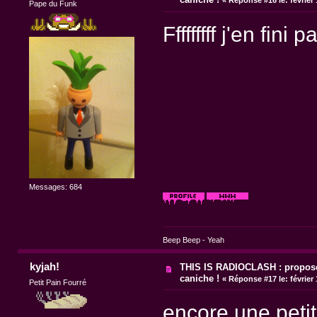
Pape du Funk
Fffffffff j'en fini
Messages: 684
Beep Beep - Yeah
kyjah!
THIS IS RADIOCLASH : propose
caniche !
«
Réponse #17 le:
février
Petit Pain Fourré
encore une petit