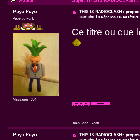
Auteur
Sujet: THIS IS RADIOCLASH : p
Puyo Puyo
THIS IS RADIOCLASH : propose
caniche !
«
Réponse #15 le:
février
Pape du Funk
Ce titre ou que l
Messages: 684
Beep Beep - Yeah
Puyo Puyo
THIS IS RADIOCLASH : propose
caniche !
«
Réponse #16 le:
février