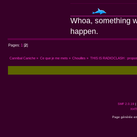
Whoa, something we
happen.
Pages:
1
[
2
]
Cannibal Caniche
»
Ce que je me mets
»
Chouilles
»
THIS IS RADIOCLASH : propose
SMF 2.0.19
|
XHT
Page générée en