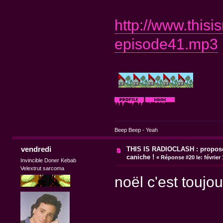
http://www.thisi
episode41.mp3
Beep Beep - Yeah
vendredi
THIS IS RADIOCLASH : propose
caniche !
«
Réponse #20 le:
février
Invincible Doner Kebab
Velextrut sarcoma
noël c'est touj