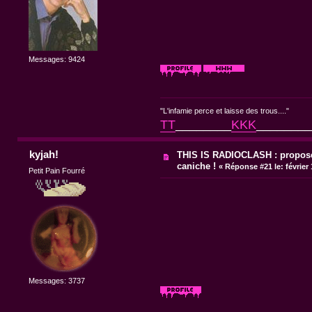
Messages: 9424
"L'infamie perce et laisse des trous...."
TT
________
KKK
________
kyjah!
THIS IS RADIOCLASH : propose
caniche !
«
Réponse #21 le:
février
Petit Pain Fourré
Messages: 3737