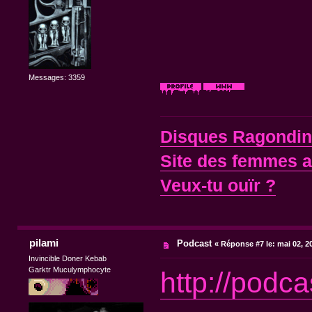
Messages: 3359
Disques Ragondi
Site des femmes 
Veux-tu ouïr ?
pilami
Podcast
«
Réponse #7 le:
mai 02, 2
Invincible Doner Kebab
Garktr Muculymphocyte
http://podc