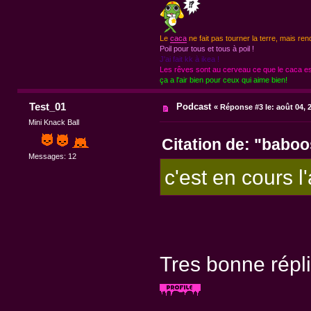
Le
caca
ne fait pas tourner la terre, mais ren
Poil pour tous et tous à poil !
J'ai fait kk à ikea !
Les rêves sont au cerveau ce que le caca est
ça a l'air bien pour ceux qui aime bien!
Test_01
Podcast
«
Réponse #3 le:
août 04, 
Mini Knack Ball
Citation de: "baboo
Messages: 12
c'est en cours 
Tres bonne répl