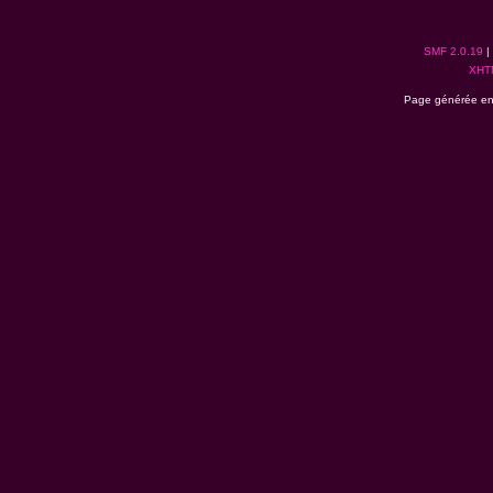
SMF 2.0.19
|
XHT
Page générée en