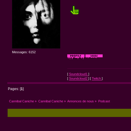
Messages: 6152
[
Soundcloud1
]
[
Soundcloud2
] [
Twitch
]
Pages: [
1
]
Cannibal Caniche
»
Cannibal Caniche
»
Annonces de nous
»
Podcast