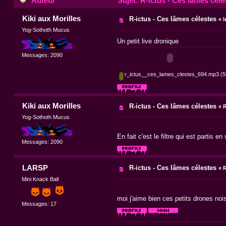
Auteur
Sujet: R-ictus - Ces lâmes céle
Kiki aux Morilles
R-ictus - Ces lâmes célestes
«
l
Yog-Sothoth Mucus
Un petit live dronique
Messages: 2090
r_ictus__ces_lames_clestes_694.mp3
(5
Kiki aux Morilles
R-ictus - Ces lâmes célestes
«
R
Yog-Sothoth Mucus
En fait c'est le filtre qui est partis
Messages: 2090
LARSP
R-ictus - Ces lâmes célestes
«
R
Mini Knack Ball
moi j'aime bien ces petits drones nois
Messages: 17