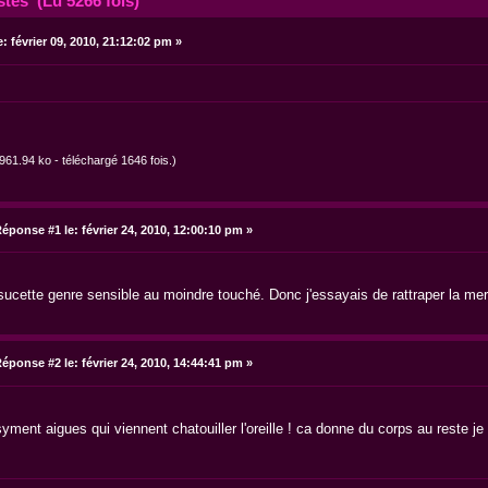
stes (Lu 5266 fois)
e:
février 09, 2010, 21:12:02 pm »
961.94 ko - téléchargé 1646 fois.)
éponse #1 le:
février 24, 2010, 12:00:10 pm »
 en sucette genre sensible au moindre touché. Donc j'essayais de rattraper la m
éponse #2 le:
février 24, 2010, 14:44:41 pm »
yment aigues qui viennent chatouiller l'oreille ! ca donne du corps au reste je