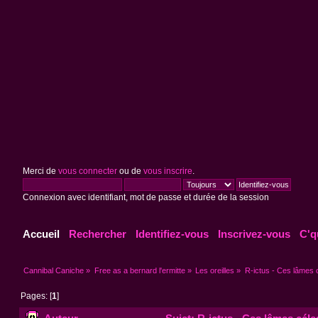
Merci de
vous connecter
ou de
vous inscrire
.
Connexion avec identifiant, mot de passe et durée de la session
Accueil
Rechercher
Identifiez-vous
Inscrivez-vous
C'q
Cannibal Caniche
»
Free as a bernard l'ermitte
»
Les oreilles
»
R-ictus - Ces lâmes 
Pages: [
1
]