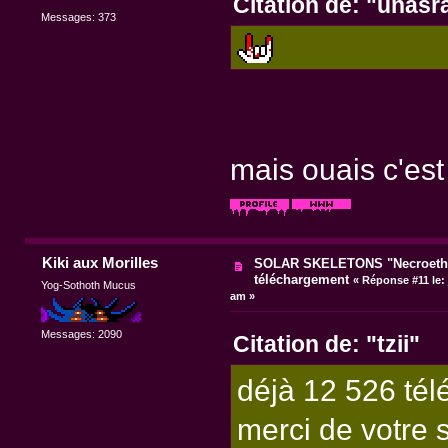
Citation de: "unas
Messages: 373
mais ouais c'e
Kiki aux Morilles
SOLAR SKELETONS "Necroethy
téléchargement
«
Réponse #11 le:
Yog-Sothoth Mucus
am »
Messages: 2090
Citation de: "tzii"
déjà 12 526 té
merci de votre