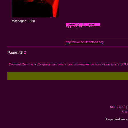
Messages: 1558
http://www.bruitsdefond.org
Pages: [
1
]
2
Cannibal Caniche
»
Ce que je me mets
»
Les nouveautés de la musique libre
»
SOLA
SMF 2.0.19
|
XHT
Page générée en