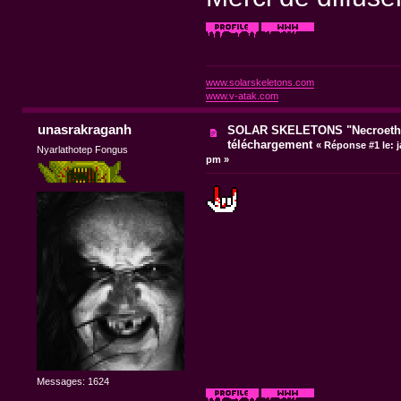
www.solarskeletons.com
www.v-atak.com
unasrakraganh
SOLAR SKELETONS "Necroethy
téléchargement
«
Réponse #1 le:
j
Nyarlathotep Fongus
pm »
Messages: 1624