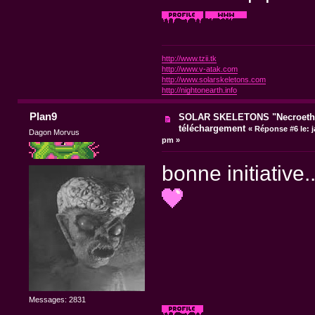
http://www.tzii.tk
http://www.v-atak.com
http://www.solarskeletons.com
http://nightonearth.info
Plan9
SOLAR SKELETONS "Necroethy
téléchargement
«
Réponse #6 le:
j
Dagon Morvus
pm »
bonne initiative.
Messages: 2831