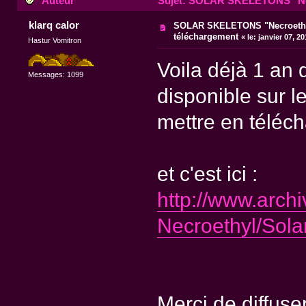
Auteur
Sujet: SOLAR SKELETONS "Necr
klarq calor
SOLAR SKELETONS "Necroethy
téléchargement
«
le:
janvier 07, 2
Hastur Vomitron
Voila déjà 1 an q
Messages: 1099
disponible sur l
mettre en téléc
et c'est ici :
http://www.arch
Necroethyl/Sola
Merci de diffuse