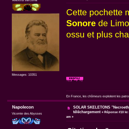
Cette pochette m
Sonore
de Limog
ossu et plus cha
Messages: 10351
En France, les chômeurs exploitent les patr
Napolecon
SOLAR SKELETONS "Necroethy
téléchargement
«
Réponse #10 le:
Vicomte des Abysses
am »