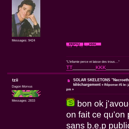
Messages: 9424
"L'infamie perce et laisse des trous...."
TT
________
KKK
________
tzii
SOLAR SKELETONS "Necroethy
téléchargement
«
Réponse #5 le:
j
Dagon Morvus
pm »
bon ok j'avo
Messages: 2833
on fait ce qu'on
sans b.e.p public