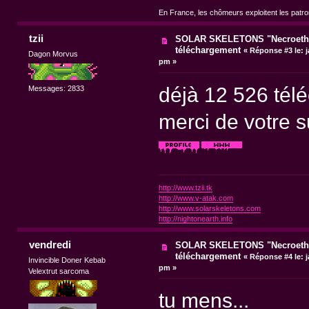
En France, les chômeurs exploitent les patr
tzii
SOLAR SKELETONS "Necroethy
téléchargement
«
Réponse #3 le:
j
Dagon Morvus
pm »
déjà 12 526 tél
Messages: 2833
merci de votre 
http://www.tzii.tk
http://www.v-atak.com
http://www.solarskeletons.com
http://nightonearth.info
vendredi
SOLAR SKELETONS "Necroethy
téléchargement
«
Réponse #4 le:
j
Invincible Doner Kebab
pm »
Velextrut sarcoma
tu mens...