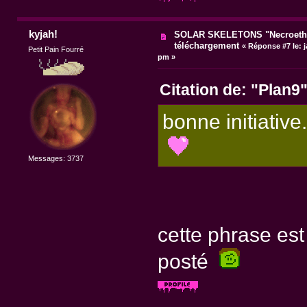
kyjah!
SOLAR SKELETONS "Necroethy
téléchargement
«
Réponse #7 le:
j
Petit Pain Fourré
pm »
Citation de: "Plan9
bonne initiative.
Messages: 3737
cette phrase est
posté