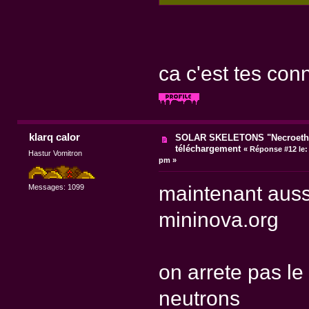
ca c'est tes con
klarq calor
SOLAR SKELETONS "Necroethy
téléchargement
«
Réponse #12 le:
Hastur Vomitron
pm »
maintenant aussi
Messages: 1099
mininova.org
on arrete pas le
neutrons