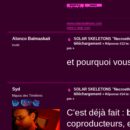
www.solarskeletons.com
www.v-atak.com
Alonzo Balmaskait
SOLAR SKELETONS "Necroethy
téléchargement
«
Réponse #13 le:
Invité
pm »
et pourquoi vous
Syd
SOLAR SKELETONS "Necroethy
téléchargement
«
Réponse #14 le:
Miguou des Ténèbres
pm »
C'est déjà fait :
coproducteurs, e