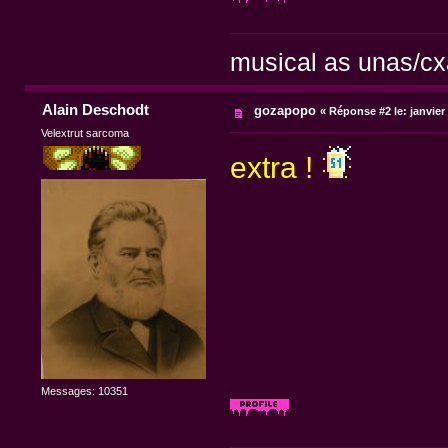
musical as unas/cx
Alain Deschodt
gozapopo
«
Réponse #2 le:
janvier
Velextrut sarcoma
extra !
Messages: 10351