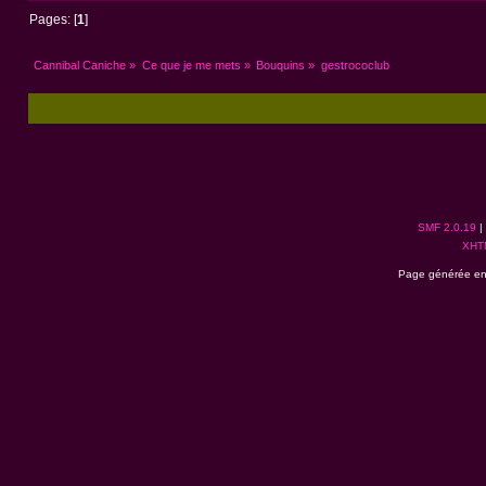
Pages: [
1
]
Cannibal Caniche
»
Ce que je me mets
»
Bouquins
»
gestrococlub
SMF 2.0.19
|
XHT
Page générée en