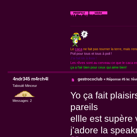
Le
caca
ne fait pas tourner la terre, mais ren
Poil pour tous et tous à poil !
J'ai fait kk à ikea !
Les rêves sont au cerveau ce que le caca est
ça a l'air bien pour ceux qui aime bien!
4ndr345 m4rch4l
gestrococlub
«
Réponse #5 le:
févr
Taboulé Minceur
Yo ça fait plais
Messages: 2
pareils
ellle est supère
j'adore la speak