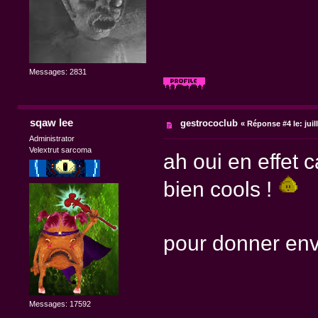
Messages: 2831
sqaw lee
gestrococlub
«
Réponse #4 le:
juil
Administrator
Velextrut sarcoma
ah oui en effet 
bien cools !
pour donner envie
Messages: 17592