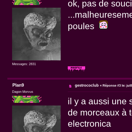
ok, pas de souc
...malheuresemen
poules
Messages: 2831
Plan9
gestrococlub
«
Réponse #3 le:
juil
Dagon Morvus
il y a aussi une 
de morceaux à té
electronica