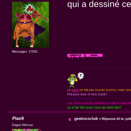
qui a dessiné ces
Messages: 17592
Le
caca
ne fait pas tourner la terre, mais ren
Poil pour tous et tous à poil !
J'ai fait kk à ikea !
Les rêves sont au cerveau ce que le caca est
ça a l'air bien pour ceux qui aime bien!
Plan9
gestrococlub
«
Réponse #2 le:
juil
Dagon Morvus