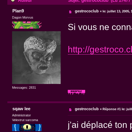
Auteur
Sujet: gestrococlub (Lu 17477 
Plan9
gestrococlub
«
le:
juillet 13, 2005,
Dagon Morvus
Si vous ne conna
http://gestroco.cl
Messages: 2831
sqaw lee
gestrococlub
«
Réponse #1 le:
juil
Administrator
Velextrut sarcoma
j'ai déplacé ton 