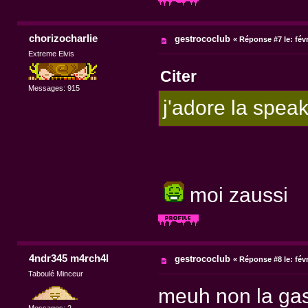
chorizocharlie
gestrococlub
«
Réponse #7 le:
févr
Extreme Elvis
Citer
Messages: 915
j'adore la speak
moi zaussi
4ndr345 m4rch4l
gestrococlub
«
Réponse #8 le:
févr
Taboulé Minceur
meuh non la gast
Messages: 2