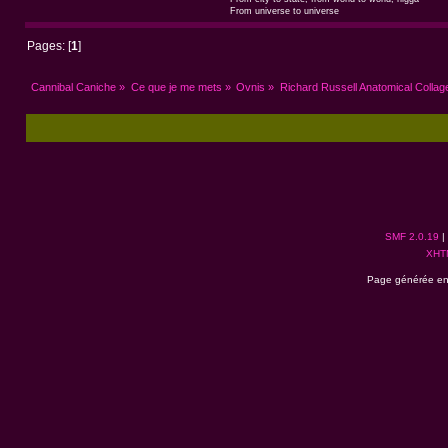
From universe to universe
Pages: [
1
]
Cannibal Caniche
»
Ce que je me mets
»
Ovnis
»
Richard Russell Anatomical Collag
SMF 2.0.19
|
XHT
Page générée en