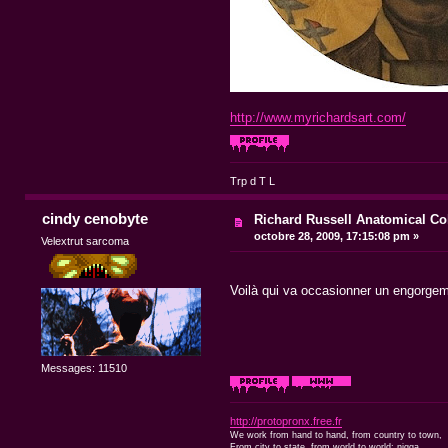
http://www.myrichardsart.com/
Trp d T L
cindy cenobyte
Richard Russell Anatomical Co
octobre 28, 2009, 17:15:08 pm »
Velextrut sarcoma
Voilà qui va occasionner un engorg
Messages: 11510
http://protopronx.free.fr
We work from hand to hand, from country to town,
From city to state, from world to world; nigga