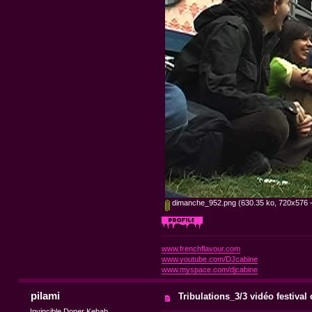
dimanche_952.png
(630.35 ko, 720x576 -
www.frenchflavour.com
www.youtube.com/DJcabine
www.myspace.com/djcabine
pilami
Tribulations_3/3 vidéo festival
Invincible Doner Kebab