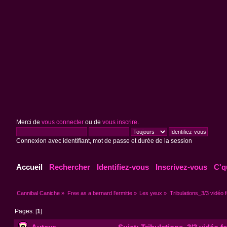
Merci de
vous connecter
ou de
vous inscrire
.
Connexion avec identifiant, mot de passe et durée de la session
Accueil
Rechercher
Identifiez-vous
Inscrivez-vous
C'q
Cannibal Caniche
»
Free as a bernard l'ermitte
»
Les yeux
»
Tribulations_3/3 vidéo f
Pages: [
1
]