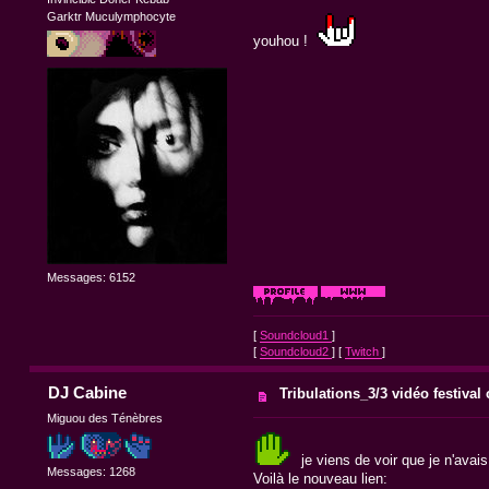
Garktr Muculymphocyte
youhou !
Messages: 6152
[
Soundcloud1
]
[
Soundcloud2
] [
Twitch
]
DJ Cabine
Tribulations_3/3 vidéo festival
Miguou des Ténèbres
je viens de voir que je n'avai
Messages: 1268
Voilà le nouveau lien: