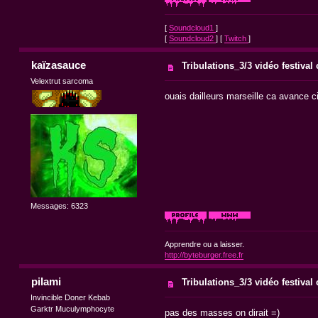
[
Soundcloud1
]
[
Soundcloud2
] [
Twitch
]
kaïzasauce
Tribulations_3/3 vidéo festival
Velextrut sarcoma
ouais dailleurs marseille ca avance c
Messages: 6323
Apprendre ou a laisser.
http://byteburger.free.fr
pilami
Tribulations_3/3 vidéo festival
Invincible Doner Kebab
Garktr Muculymphocyte
pas des masses on dirait =)