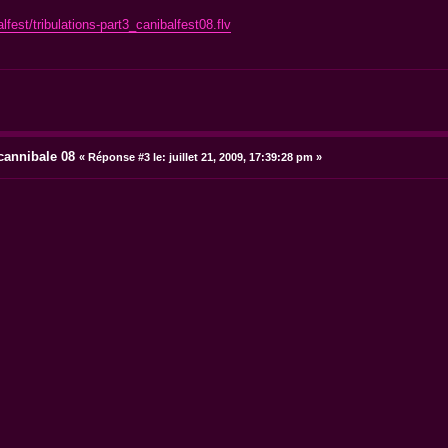
fest/tribulations-part3_canibalfest08.flv
 cannibale 08
«
Réponse #3 le:
juillet 21, 2009, 17:39:28 pm »