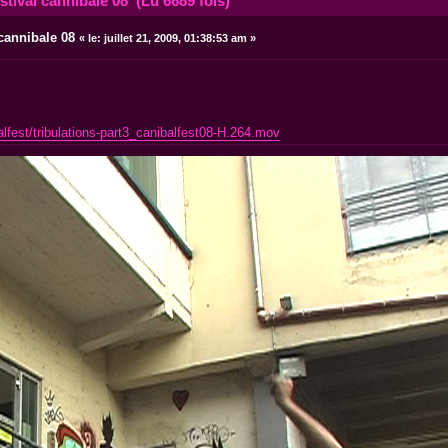
stival cannibale 08 (Lu 6689 fois)
 cannibale 08
«
le:
juillet 21, 2009, 01:38:53 am »
lfest/tribulations-part3_canibalfest08-H.264.mov