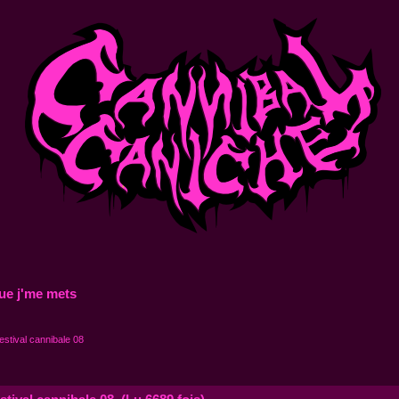
ue j'me mets
estival cannibale 08