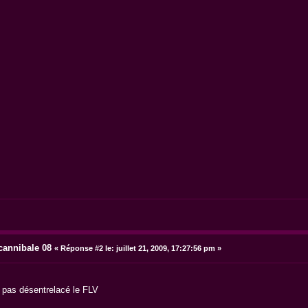
 cannibale 08
«
Réponse #2 le:
juillet 21, 2009, 17:27:56 pm »
s pas désentrelacé le FLV