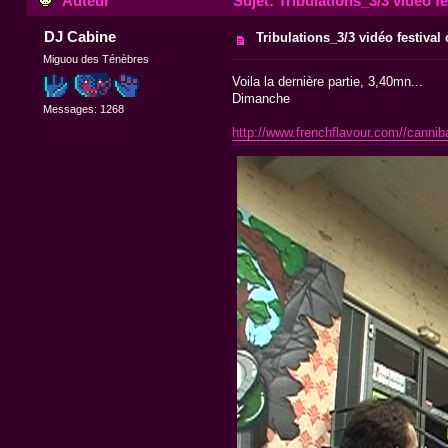
Auteur
Sujet: Tribulations_3/3 vidéo fe
DJ Cabine
Tribulations_3/3 vidéo festival
Miguou des Ténèbres
Voila la dernière partie, 3,40mn...
Dimanche
Messages: 1268
http://www.frenchflavour.com//canniba