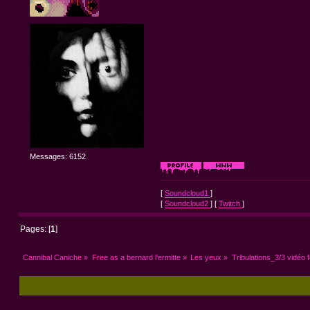
Messages: 6152
[
Soundcloud1
]
[
Soundcloud2
] [
Twitch
]
Pages: [
1
]
Cannibal Caniche
»
Free as a bernard l'ermitte
»
Les yeux
»
Tribulations_3/3 vidéo f