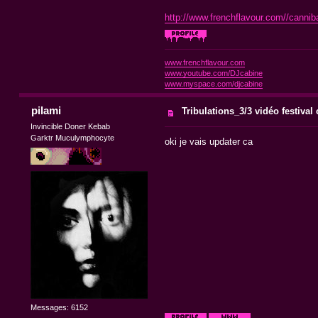
http://www.frenchflavour.com//cannibal
www.frenchflavour.com
www.youtube.com/DJcabine
www.myspace.com/djcabine
pilami
Tribulations_3/3 vidéo festival
Invincible Doner Kebab
Garktr Muculymphocyte
oki je vais updater ca
Messages: 6152