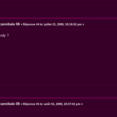
 cannibale 08
«
Réponse #4 le:
juillet 21, 2009, 19:16:52 pm »
indy ?
 cannibale 08
«
Réponse #5 le:
août 01, 2009, 19:37:01 pm »