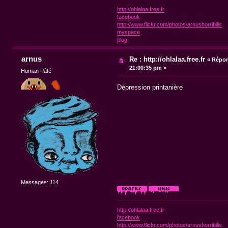
http://ohlalaa.free.fr
facebook
http://www.flickr.com/photos/arnushorribilis
myspace
blog
arnus
Re : http://ohlalaa.free.fr
«
Répon
21:00:35 pm »
Human Pâté
Dépression printanière
Messages: 114
http://ohlalaa.free.fr
facebook
http://www.flickr.com/photos/arnushorribilis