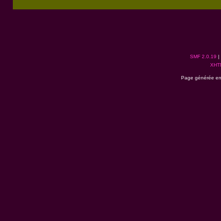
SMF 2.0.19
|
XHT
Page générée en