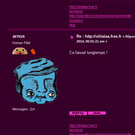
http://ohlalaa.free.fr
facebook
http://www.flickr.com/photos/arnushorribilis
myspace
blog
arnus
Re : http://ohlalaa.free.fr
«
Répon
2014, 00:01:21 am »
Human Pâté
Ca faisait longtemps !
Messages: 114
http://ohlalaa.free.fr
facebook
http://www.flickr.com/photos/arnushorribilis