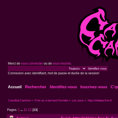
Merci de
vous connecter
ou de
vous inscrire
.
Connexion avec identifiant, mot de passe et durée de la session
Accueil
Rechercher
Identifiez-vous
Inscrivez-vous
C'q
Cannibal Caniche
»
Free as a bernard l'ermitte
»
Les yeux
»
http://ohlalaa.free.fr
Pages:
1
...
11
12
[
13
]