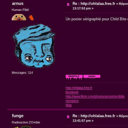
arnus
Re : http://ohlalaa.free.fr
«
Répon
13:17:53 pm »
Human Pâté
Un poster sérigraphié pour Child Bite 
Messages: 114
http://ohlalaa.free.fr
facebook
http://www.flickr.com/photos/arnushorribilis
myspace
blog
funge
Re : http://ohlalaa.free.fr
«
Répon
13:41:57 pm »
Radioactive ZOmbie