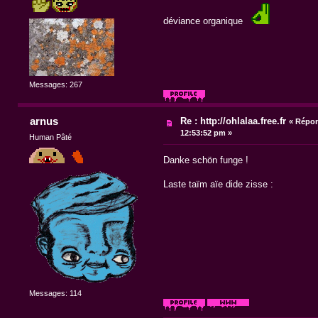
déviance organique
Messages: 267
arnus
Re : http://ohlalaa.free.fr
«
Répon
12:53:52 pm »
Human Pâté
Danke schön funge !
Laste taïm aïe dide zisse :
Messages: 114