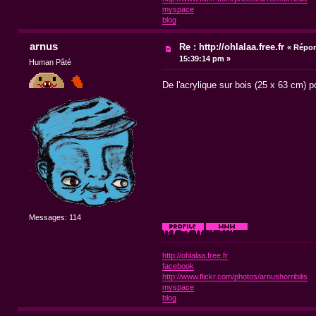
myspace
blog
arnus
Re : http://ohlalaa.free.fr
«
Répon
15:39:14 pm »
Human Pâté
De l'acrylique sur bois (25 x 63 cm) 
Messages: 114
http://ohlalaa.free.fr
facebook
http://www.flickr.com/photos/arnushorribilis
myspace
blog