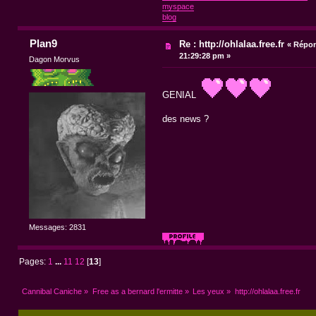
myspace
blog
Plan9
Re : http://ohlalaa.free.fr
«
Répon
21:29:28 pm »
Dagon Morvus
GENIAL
des news ?
Messages: 2831
Pages:
1
...
11
12
[
13
]
Cannibal Caniche
»
Free as a bernard l'ermitte
»
Les yeux
»
http://ohlalaa.free.fr