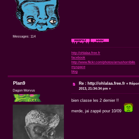
Messages: 114
http://ohlalaa.free.fr
facebook
http://www.flickr.com/photos/arnushorribilis
myspace
blog
Plan9
Re : http://ohlalaa.free.fr
«
Répon
2013, 21:34:34 pm »
Dagon Morvus
bien classe les 2 dernier !!
merde, jai zappé pour 10/09