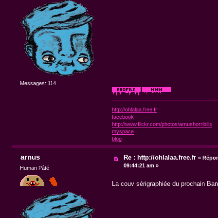
Messages: 114
http://ohlalaa.free.fr
facebook
http://www.flickr.com/photos/arnushorribilis
myspace
blog
arnus
Re : http://ohlalaa.free.fr
«
Répon
09:44:21 am »
Human Pâté
La couv sérigraphiée du prochain Banz