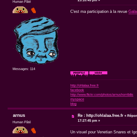
Human Pâté
C'est ma participation à la revue
Gala
Messages: 114
http://ohlalaa.free.fr
facebook
http://www.flickr.com/photos/arnushorribilis
myspace
blog
arnus
Re : http://ohlalaa.free.fr
«
Répon
17:27:45 pm »
Human Pâté
Un visuel pour Venetian Snares et Ig