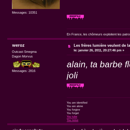
Messages: 10351
En France, les chômeurs exploitent les patr
weroz
Les frères lumière veulent de l
le:
janvier 26, 2011, 20:27:46 pm »
Outcast Smegma
Dagon Morvus
alain, ta barbe 
Messages: 2816
joli
You are identified
You are alone
You forgive
You forget
You tube
You noise