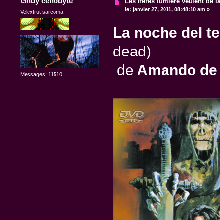
cindy cenobyte
Les frères lumière veulent de l
le:
janvier 27, 2011, 08:48:10 am »
Velextrut sarcoma
La noche del te
dead)
de
Amando de 
Messages: 11510