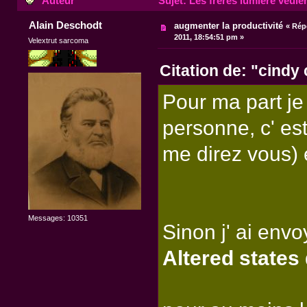
Auteur
Sujet: Les frères lumière veulen
Alain Deschodt
augmenter la productivité
«
Rép
2011, 18:54:51 pm »
Velextrut sarcoma
Citation de: "cindy
Pour ma part j
personne, c' e
me direz vous) e
Messages: 10351
Sinon j' ai envo
Altered states