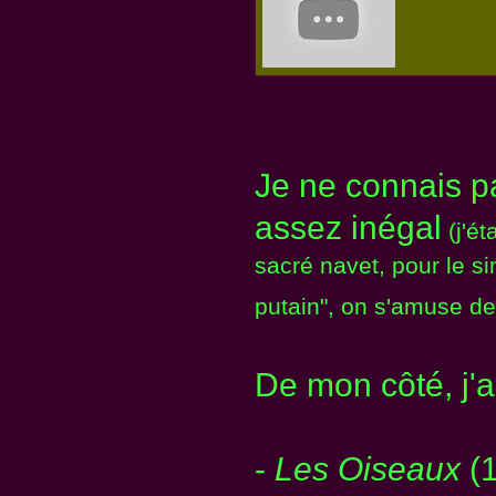
Je ne connais p
assez inégal
(j'ét
sacré navet, pour le s
putain", on s'amuse de
De mon côté, j'a
-
Les Oiseaux
(1