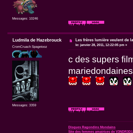
Messages: 10246
Ludmila de Hazebrouck
Les frères lumière veulent de l
le:
janvier 28, 2011, 12:22:05 pm »
CromCruach Spagetooz
c des supers fi
mariedondaines
Messages: 3359
Disques Ragondins Mondains
Site des femmes amatrices de V3NDR3D1