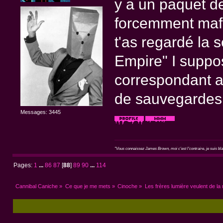
y a un paquet de
forcemment mafi
t'as regardé la 
Empire" I suppos
correspondant a
de sauvegardes
Messages: 3445
"Vous connaissez James Brown, moi c'est l'contraire, je suis blan
Pages:
1
...
86
87
[
88
]
89
90
...
114
Cannibal Caniche
»
Ce que je me mets
»
Cinoche
»
Les frères lumière veulent de la 