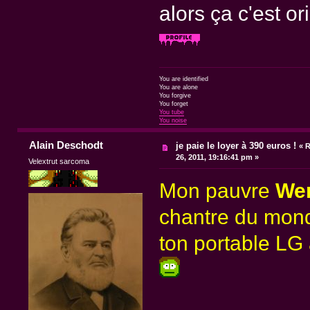
alors ça c'est or
You are identified
You are alone
You forgive
You forget
You tube
You noise
Alain Deschodt
je paie le loyer à 390 euros !
«
R
26, 2011, 19:16:41 pm »
Velextrut sarcoma
Mon pauvre
We
chantre du mond
ton portable LG