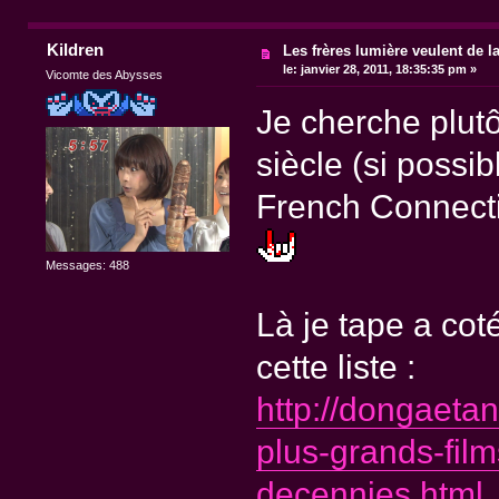
Kildren
Les frères lumière veulent de l
le:
janvier 28, 2011, 18:35:35 pm »
Vicomte des Abysses
Je cherche plutô
siècle (si possib
French Connecti
Messages: 488
Là je tape a cot
cette liste :
http://dongaeta
plus-grands-fil
decennies.html