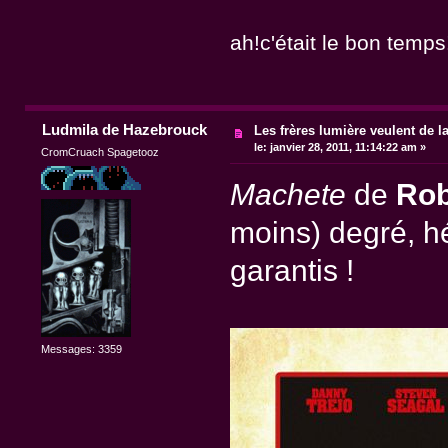
ah!c'était le bon temps
Ludmila de Hazebrouck
Les frères lumière veulent de l
le:
janvier 28, 2011, 11:14:22 am »
CromCruach Spagetooz
Machete
de
Rob
moins) degré, h
garantis !
Messages: 3359