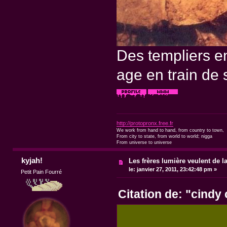
Des templiers e
age en train de 
http://protopronx.free.fr
We work from hand to hand, from country to town,
From city to state, from world to world; nigga
From universe to universe
kyjah!
Les frères lumière veulent de l
le:
janvier 27, 2011, 23:42:48 pm »
Petit Pain Fourré
Citation de: "cindy