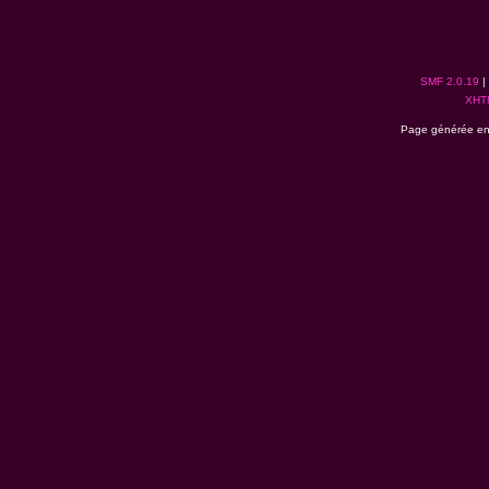
SMF 2.0.19
|
XHT
Page générée en