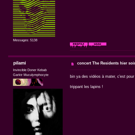
Messages: 5138
pilami
concert The Residents hier soir
Invincible Doner Kebab
Garktr Muculymphocyte
bin ya des vidéos à mater, c'est pour
trippant les lapins !