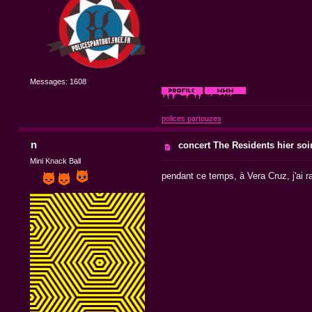
Messages: 1608
polices partouzes
n
concert The Residents hier soir
Mini Knack Ball
pendant ce temps, à Vera Cruz, j'ai r