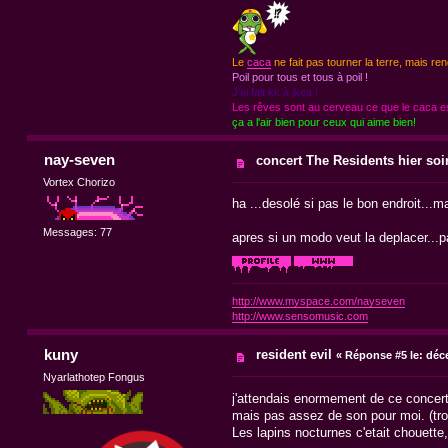
Le
caca
ne fait pas tourner la terre, mais ren
Poil pour tous et tous à poil !
J'ai fait kk à ikea !
Les rêves sont au cerveau ce que le caca est
ça a l'air bien pour ceux qui aime bien!
nay-seven
concert The Residents hier soir
Vortex Chorizo
ha ...desolé si pas le bon endroit...ma
Messages: 77
apres si un modo veut la deplacer...p
http://www.myspace.com/nayseven
http://www.sensomusic.com
kuny
resident evil
«
Réponse #5 le:
déce
Nyarlathotep Fongus
j'attendais enormement de ce concert,
mais pas assez de son pour moi. (tr
Les lapins nocturnes c'etait chouette,