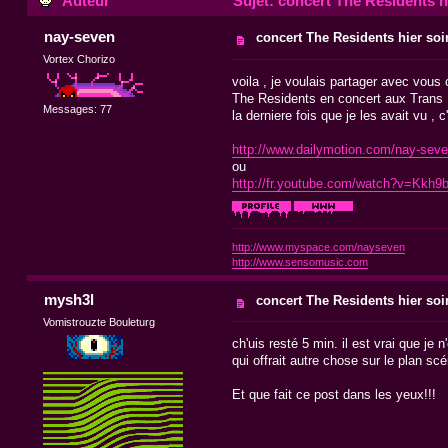
Auteur
Sujet: concert The Residents hie
nay-seven
concert The Residents hier soir
Vortex Chorizo
voila , je voulais partager avec vous 
The Residents en concert aux Trans 
Messages: 77
la derniere fois que je les avait vu , 
http://www.dailymotion.com/nay-sev
ou
http://fr.youtube.com/watch?v=Kkh9
http://www.myspace.com/nayseven
http://www.sensomusic.com
mysh3l
concert The Residents hier soir
Vomistrouzte Bouleturg
ch'uis resté 5 min. il est vrai que je 
qui offrait autre chose sur le plan scé
Et que fait ce post dans les yeux!!!