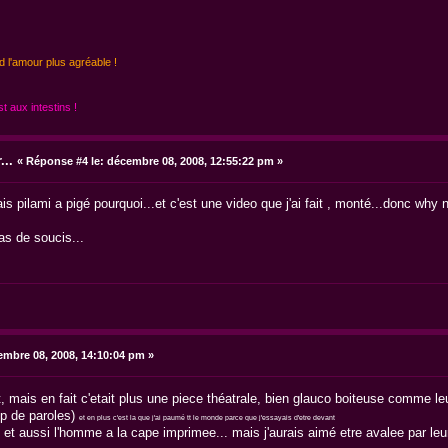
d l'amour plus agréable !
 aux intestins !
...
«
Réponse #4 le:
décembre 08, 2008, 12:55:22 pm »
is pilami a pigé pourquoi...et c'est une video que j'ai fait , monté...donc why n
as de soucis...
mbre 08, 2008, 14:10:04 pm »
 mais en fait c'etait plus une piece théatrale, bien glauco boiteuse comme le
op de paroles)
et en plus c'est la que j'ai paumé tt le monde parce que j'essayais d'etre devant
 et aussi l'homme a la cape imprimee... mais j'aurais aimé etre avalee par leur