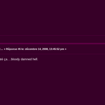
...
«
Réponse #6 le:
décembre 14, 2008, 13:45:52 pm »
até ça....bloody damned hell.