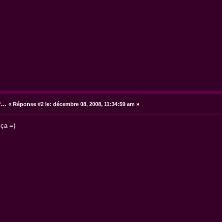
...
«
Réponse #2 le:
décembre 08, 2008, 11:34:59 am »
 ça =)