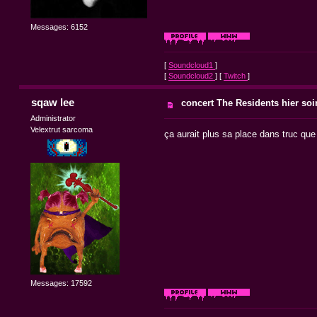
Messages: 6152
[
Soundcloud1
]
[
Soundcloud2
] [
Twitch
]
sqaw lee
concert The Residents hier soir
Administrator
Velextrut sarcoma
ça aurait plus sa place dans truc que 
Messages: 17592