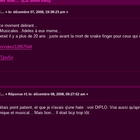
r soir... (Lu 5995 fois)
...
«
le:
décembre 07, 2008, 19:38:23 pm »
ce moment delirant...
Musicales...fideles à eux meme...
c'etait il y a plus de 20 ans ..juste avant la mort de snake finger pour ceux qui
en/video/12857544
bTjouSo
...
«
Réponse #1 le:
décembre 08, 2008, 09:27:52 am »
n'étais point patient, et que je n'avais q'une hate : voir DIPLO. Vrai aussi qu'a
nique et musical... Mais bon... Il était bcp trop tôt.