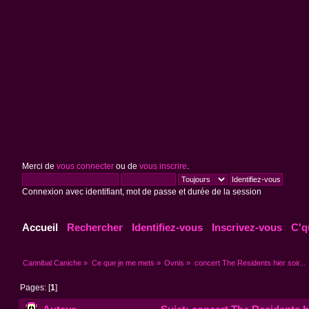
Merci de
vous connecter
ou de
vous inscrire
.
Connexion avec identifiant, mot de passe et durée de la session
Accueil
Rechercher
Identifiez-vous
Inscrivez-vous
C'q
Cannibal Caniche
»
Ce que je me mets
»
Ovnis
»
concert The Residents hier soir...
Pages: [
1
]