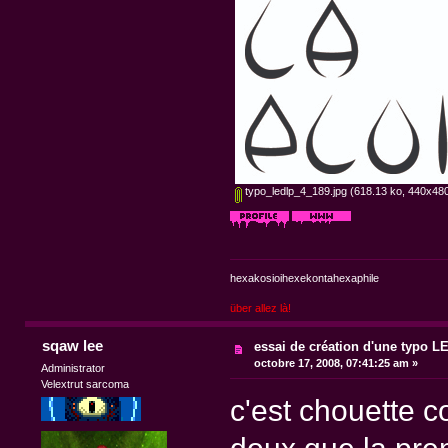
typo_ledlp_4_189.jpg
(618.13 ko, 440x480 
hexakosioihexekontahexaphile
über allez là!
sqaw lee
essai de création d'une typo 
octobre 17, 2008, 07:41:25 am »
Administrator
Velextrut sarcoma
c'est chouette 