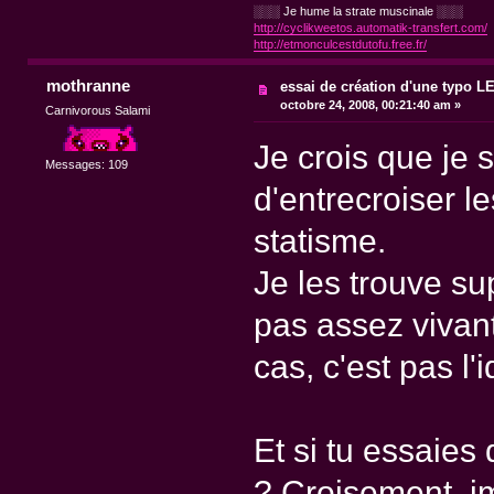
░░░ Je hume la strate muscinale ░░░
http://cyclikweetos.automatik-transfert.com/
http://etmonculcestdutofu.free.fr/
mothranne
essai de création d'une typo 
octobre 24, 2008, 00:21:40 am »
Carnivorous Salami
Je crois que je s
Messages: 109
d'entrecroiser l
statisme.
Je les trouve su
pas assez vivant
cas, c'est pas l'
Et si tu essaies
? Croisement, imb