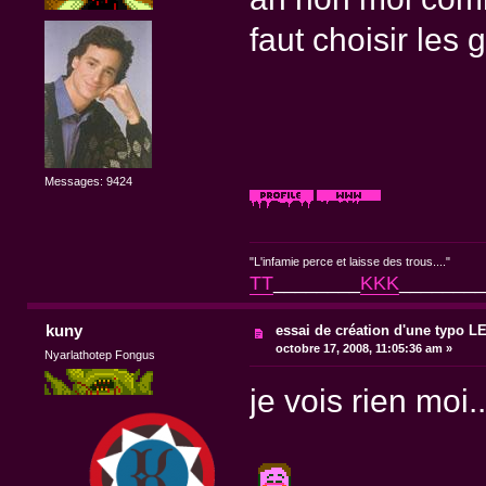
faut choisir les 
Messages: 9424
"L'infamie perce et laisse des trous...."
TT
________
KKK
________
kuny
essai de création d'une typo 
octobre 17, 2008, 11:05:36 am »
Nyarlathotep Fongus
je vois rien moi..