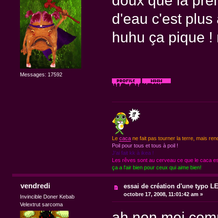
doux que la pre
d'eau c'est plus 
huhu ça pique ! 
Messages: 17592
Le
caca
ne fait pas tourner la terre, mais ren
Poil pour tous et tous à poil !
J'ai fait kk à ikea !
Les rêves sont au cerveau ce que le caca est
ça a l'air bien pour ceux qui aime bien!
vendredi
essai de création d'une typo 
octobre 17, 2008, 11:01:42 am »
Invincible Doner Kebab
Velextrut sarcoma
ah non moi comm