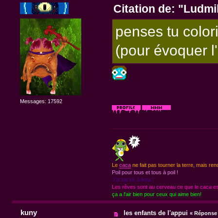
Citation de: "Ludm
penses tu colori
(pour évoquer l
Messages: 17592
Le
caca
ne fait pas tourner la terre, mais ren
Poil pour tous et tous à poil !
J'ai fait kk à ikea !
Les rêves sont au cerveau ce que le caca est
ça a l'air bien pour ceux qui aime bien!
kuny
les enfants de l'appui
«
Réponse 