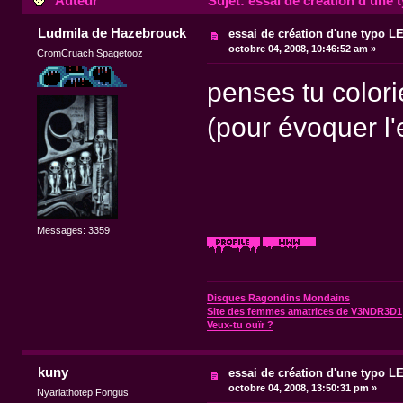
Auteur
Sujet: essai de création d'une
Ludmila de Hazebrouck
essai de création d'une typo 
octobre 04, 2008, 10:46:52 am »
CromCruach Spagetooz
penses tu colorie
(pour évoquer l
Messages: 3359
Disques Ragondins Mondains
Site des femmes amatrices de V3NDR3D1
Veux-tu ouïr ?
kuny
essai de création d'une typo 
octobre 04, 2008, 13:50:31 pm »
Nyarlathotep Fongus