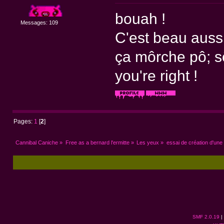
bouah !
Messages: 109
C'est beau auss
ça môrche pô; sô
you're right !
Pages:
1
[
2
]
Cannibal Caniche
»
Free as a bernard l'ermitte
»
Les yeux
»
essai de création d'un
SMF 2.0.19
|