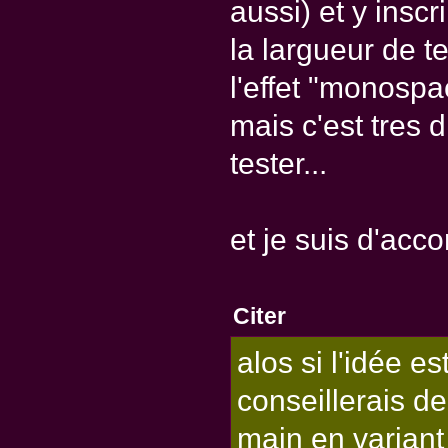
aussi) et y inscr
la largueur de t
l'effet "monospa
mais c'est tres d
tester...
et je suis d'acco
Citer
alos si l'idée es
conseillerais de
main en variant