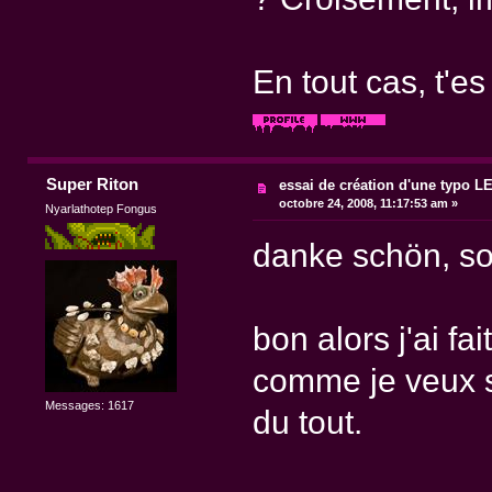
En tout cas, t'es 
Super Riton
essai de création d'une typo 
octobre 24, 2008, 11:17:53 am »
Nyarlathotep Fongus
danke schön, s
bon alors j'ai fa
comme je veux su
Messages: 1617
du tout.