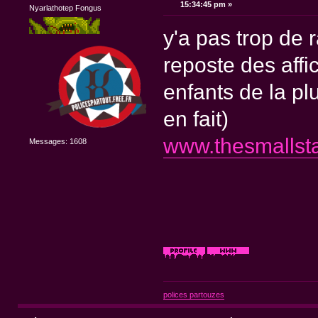
15:34:45 pm »
Nyarlathotep Fongus
y'a pas trop de 
reposte des affi
enfants de la p
en fait)
www.thesmallst
Messages: 1608
polices partouzes