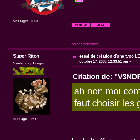
Messages: 1608
polices partouzes
Super Riton
essai de création d'une typo 
octobre 17, 2008, 12:33:51 pm »
Nyarlathotep Fongus
Citation de: "V3N
ah non moi comm
faut choisir les 
Messages: 1617