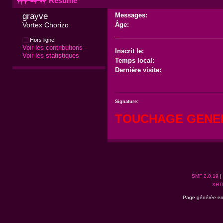
Résumé
grayve 
Messages:
Vortex Chorizo
Âge:
Hors ligne
Voir les contributions
Inscrit le:
Voir les statistiques
Temps local:
Dernière visite:
Signature:
TOUCHAGE GENE
SMF 2.0.19
|
XHT
Page générée en