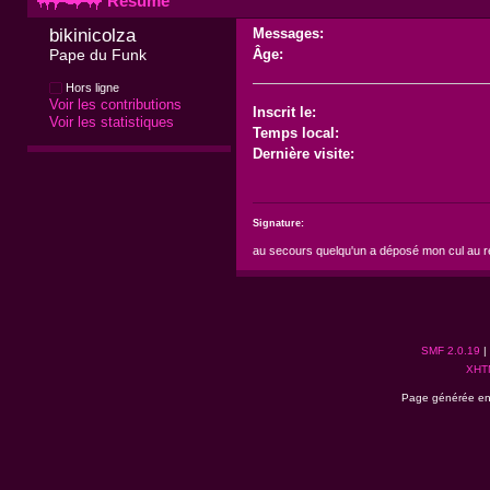
Résumé
bikinicolza 
Messages:
Pape du Funk
Âge:
Hors ligne
Voir les contributions
Inscrit le:
Voir les statistiques
Temps local:
Dernière visite:
Signature:
au secours quelqu'un a déposé mon cul au 
SMF 2.0.19
|
XHT
Page générée en