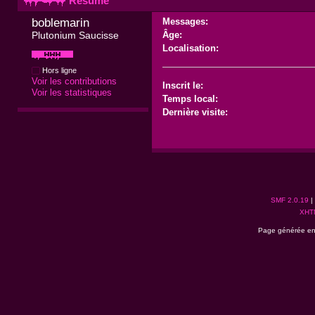
Résumé
boblemarin 
Messages:
Plutonium Saucisse
Âge:
Localisation:
Hors ligne
Voir les contributions
Inscrit le:
Voir les statistiques
Temps local:
Dernière visite:
SMF 2.0.19
|
XHT
Page générée en