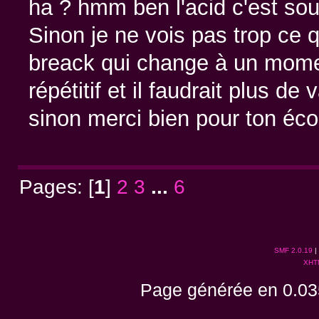
ha ? hmm ben l'acid c'est sou
Sinon je ne vois pas trop ce qu
breack qui change à un moment
répétitif et il faudrait plus 
sinon merci bien pour ton éco
Pages: [
1
]
2
3
...
6
SMF 2.0.19
|
XHT
Page générée en 0.03