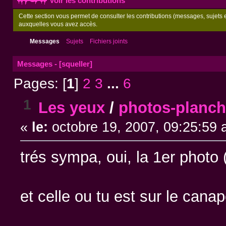
Voir les contributions
Cette section vous permet de consulter les contributions (messages, sujets et
auxquelles vous avez accès.
Messages
Sujets
Fichiers joints
Messages - [squeller]
Pages: [
1
]
2
3
...
6
1
Les yeux
/
photos-planc
«
le:
octobre 19, 2007, 09:25:59 
trés sympa, oui, la 1er photo
et celle ou tu est sur le canap