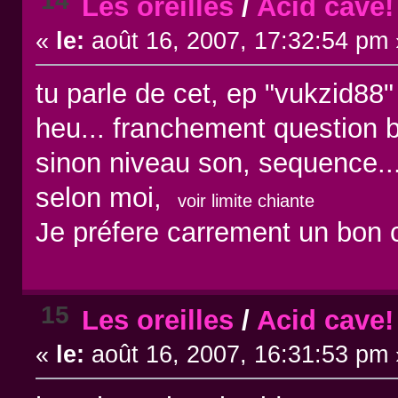
14
Les oreilles
/
Acid cave!
«
le:
août 16, 2007, 17:32:54 pm 
tu parle de cet, ep "vukzid88
heu... franchement question b
sinon niveau son, sequence....
selon moi,
voir limite chiante
Je préfere carrement un bon
15
Les oreilles
/
Acid cave!
«
le:
août 16, 2007, 16:31:53 pm 