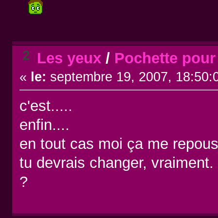
2
Les yeux
/
Pochette pou
«
le:
septembre 19, 2007, 18:50:
c'est.....
enfin....
en tout cas moi ça me repouss
tu devrais changer, vraiment.
?