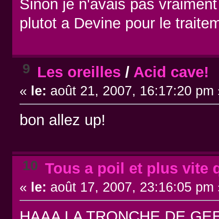
Sinon je n'avais pas vraimen
plutot a Devine pour le traite
9
Les oreilles
/
Acid cave!
«
le:
août 21, 2007, 16:17:20 pm 
bon allez up!
10
Tous a poil et plus vite 
«
le:
août 17, 2007, 23:16:05 pm 
HAAA LA TRONCHE DE GEEK