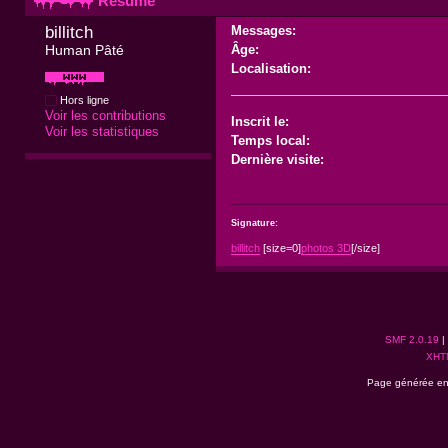
Résumé
billitch 
Messages:
Human Pâté
Âge:
Localisation:
Hors ligne
Voir les contributions
Inscrit le:
Voir les statistiques
Temps local:
Dernière visite:
Signature:
billitch
[size=0]
photos 3D
[/size]
SMF 2.0.19
|
XHT
Page générée en