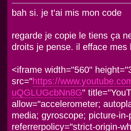
bah si. je t'ai mis mon code
regarde je copie le tiens ça n
droits je pense. il efface mes
<iframe width="560" height="
src="
https://www.youtube.c
uQGLUGcbNn8G
" title="You
allow="accelerometer; autopla
media; gyroscope; picture-in-
referrerpolicy="strict-origin-