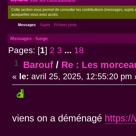
Voir les contributions
Cette section vous permet de consulter les contributions (messages, sujets et
auxquelles vous avez accès.
Messages
Sujets
Fichiers joints
Messages - funge
Pages: [
1
]
2
3
...
18
1
Barouf
/
Re : Les morcea
«
le:
avril 25, 2025, 12:55:20 pm 
viens on a déménagé
https:/