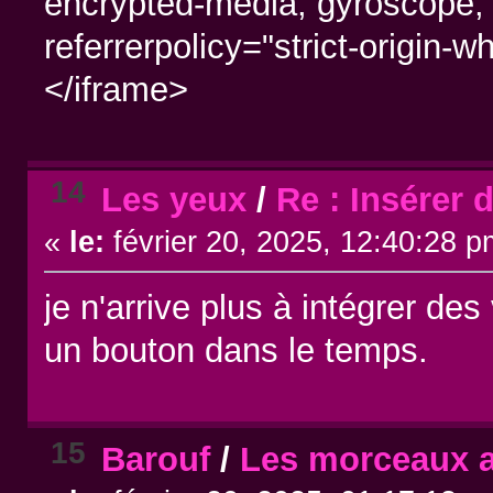
encrypted-media; gyroscope; p
referrerpolicy="strict-origin-
</iframe>
14
Les yeux
/
Re : Insérer 
«
le:
février 20, 2025, 12:40:28 p
je n'arrive plus à intégrer des 
un bouton dans le temps.
15
Barouf
/
Les morceaux a