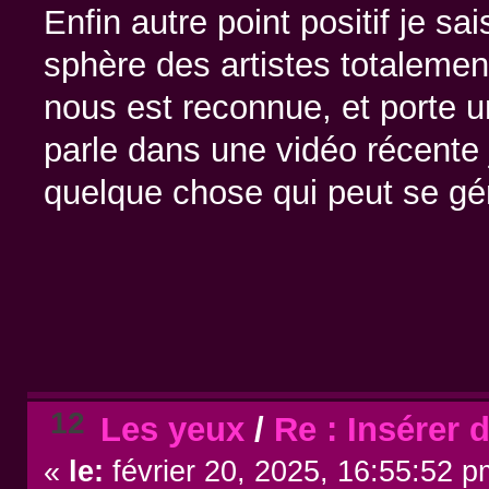
Enfin autre point positif je s
sphère des artistes totaleme
nous est reconnue, et porte u
parle dans une vidéo récente j
quelque chose qui peut se gén
12
Les yeux
/
Re : Insérer 
«
le:
février 20, 2025, 16:55:52 p