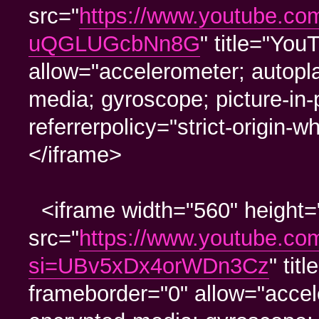
src="
https://www.youtube.c
uQGLUGcbNn8G
" title="You
allow="accelerometer; autopla
media; gyroscope; picture-in-
referrerpolicy="strict-origin-
</iframe>
<iframe width="560" height=
src="
https://www.youtube.
si=UBv5xDx4orWDn3Cz
" tit
frameborder="0" allow="accele