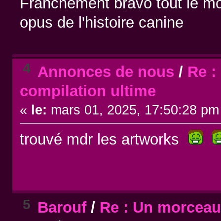
Franchement bravo tout le mon
opus de l'histoire canine
4
Annonces de nous
/
Re :
compilation ultime
«
le:
mars 01, 2025, 17:50:28 pm
trouvé mdr les artworks
5
Barouf
/
Re : Un morceau 