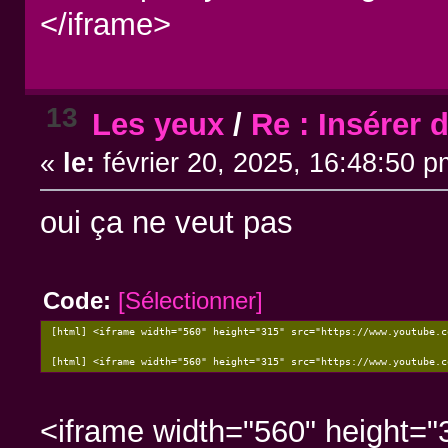
</iframe>
13
Les yeux
/
Re : Insérer 
«
le:
février 20, 2025, 16:48:50 p
oui ça ne veut pas
Code:
[Sélectionner]
[html] <iframe width="560" height="315" src="https://www.youtube.c
[html] <iframe width="560" height="315" src="https://www.youtube.c
<iframe width="560" height="