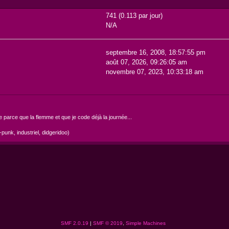
741 (0.113 par jour)
N/A
septembre 16, 2008, 18:57:55 pm
août 07, 2026, 09:26:05 am
novembre 07, 2023, 10:33:18 am
 parce que la flemme et que je code déjà la journée...
punk, industriel, didgeridoo)
SMF 2.0.19
|
SMF © 2019
,
Simple Machines