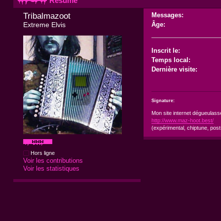
Résumé
Tribalmazoot 
Messages:
Extreme Elvis
Âge:
Inscrit le:
Temps local:
Dernière visite:
Signature:
Mon site internet dégueulasse
http://www.maz-hoot.best/
(expérimental, chiptune, post-
Hors ligne
Voir les contributions
Voir les statistiques