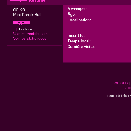
Résumé
delko 
Messages:
Mini Knack Ball
Âge:
Localisation:
Hors ligne
Voir les contributions
Inscrit le:
Voir les statistiques
Temps local:
Dernière visite:
SMF 2.0.19
|
XHT
Page générée en