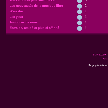
Tous a poil et plus vite que ça
3
Les nouveautés de la musique libre
2
Ware dur
1
Les yeux
1
Annonces de nous
1
Entraide, amitié et plus si affinité
1
SMF 2.0.19
|
XHT
Page générée en