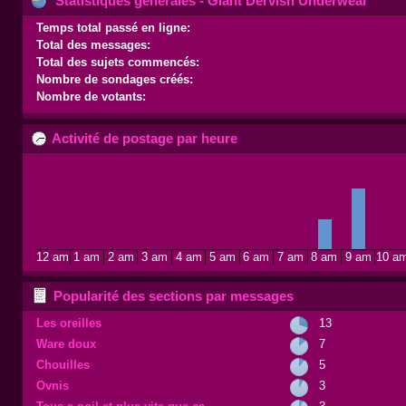
Statistiques générales - Giant Dervish Underwear
Temps total passé en ligne:
Total des messages:
Total des sujets commencés:
Nombre de sondages créés:
Nombre de votants:
Activité de postage par heure
12 am
1 am
2 am
3 am
4 am
5 am
6 am
7 am
8 am
9 am
10 a
Popularité des sections par messages
Les oreilles
13
Ware doux
7
Chouilles
5
Ovnis
3