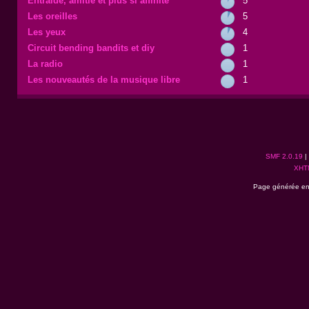
Entraide, amitié et plus si affinité
5
Les oreilles
5
Les yeux
4
Circuit bending bandits et diy
1
La radio
1
Les nouveautés de la musique libre
1
SMF 2.0.19
|
XHT
Page générée en