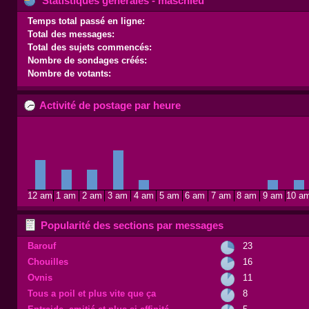
Statistiques générales - maschleu
Temps total passé en ligne:
Total des messages:
Total des sujets commencés:
Nombre de sondages créés:
Nombre de votants:
Activité de postage par heure
12 am
1 am
2 am
3 am
4 am
5 am
6 am
7 am
8 am
9 am
10 a
Popularité des sections par messages
Barouf
23
Chouilles
16
Ovnis
11
Tous a poil et plus vite que ça
8