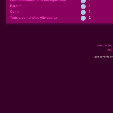
Les nouveautés de la musique libre
1
Barouf
1
Ovnis
1
Tous a poil et plus vite que ça
1
SMF 2.0.19
|
XHT
Page générée en