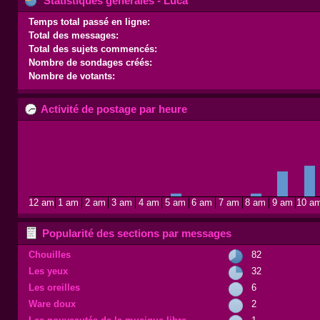
Statistiques générales - Luca
Temps total passé en ligne:
Total des messages:
Total des sujets commencés:
Nombre de sondages créés:
Nombre de votants:
Activité de postage par heure
12 am
1 am
2 am
3 am
4 am
5 am
6 am
7 am
8 am
9 am
10 a
Popularité des sections par messages
Chouilles
82
Les yeux
32
Les oreilles
6
Ware doux
2