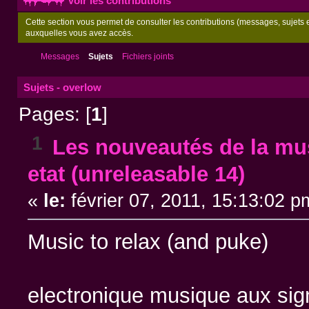
Voir les contributions
Cette section vous permet de consulter les contributions (messages, sujets et
auxquelles vous avez accès.
Messages
Sujets
Fichiers joints
Sujets - overlow
Pages: [
1
]
1
Les nouveautés de la mus
etat (unreleasable 14)
«
le:
février 07, 2011, 15:13:02 p
Music to relax (and puke)
electronique musique aux sig