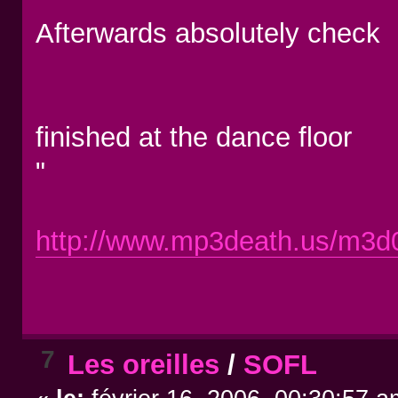
Afterwards absolutely check
finished at the dance floor
"
http://www.mp3death.us/m3d
7
Les oreilles
/
SOFL