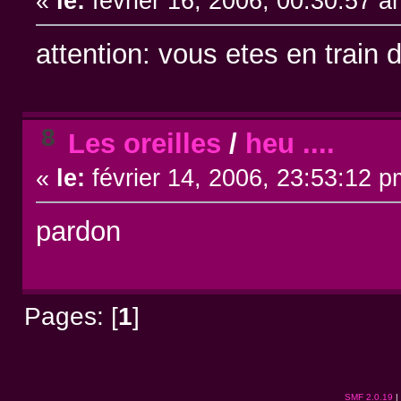
«
le:
février 16, 2006, 00:30:57 a
attention: vous etes en train d
8
Les oreilles
/
heu ....
«
le:
février 14, 2006, 23:53:12 p
pardon
Pages: [
1
]
SMF 2.0.19
|