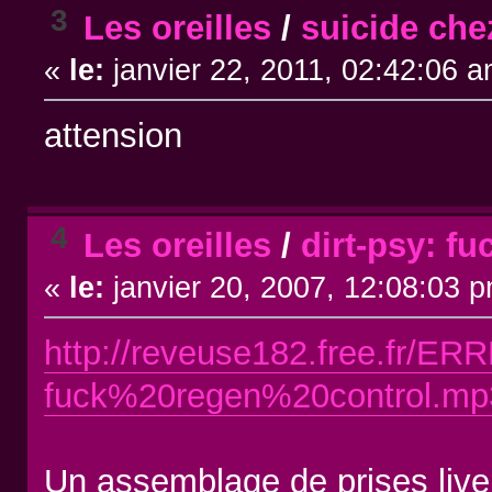
3
Les oreilles
/
suicide che
«
le:
janvier 22, 2011, 02:42:06 a
attension
4
Les oreilles
/
dirt-psy: fu
«
le:
janvier 20, 2007, 12:08:03 
http://reveuse182.free.fr/ER
fuck%20regen%20control.mp
Un assemblage de prises live