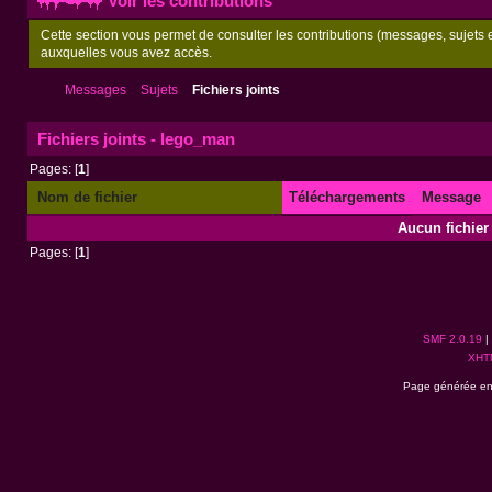
Voir les contributions
Cette section vous permet de consulter les contributions (messages, sujets et
auxquelles vous avez accès.
Messages
Sujets
Fichiers joints
Fichiers joints - lego_man
Pages: [
1
]
Nom de fichier
Téléchargements
Message
Aucun fichier 
Pages: [
1
]
SMF 2.0.19
|
XHT
Page générée en