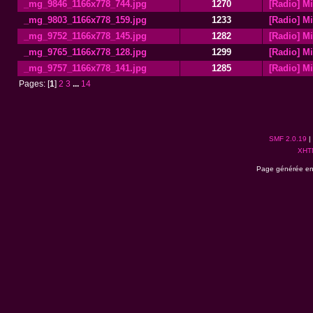
_mg_9846_1166x778_744.jpg
1270
[Radio] M
_mg_9803_1166x778_159.jpg
1233
[Radio] M
_mg_9752_1166x778_145.jpg
1282
[Radio] M
_mg_9765_1166x778_128.jpg
1299
[Radio] M
_mg_9757_1166x778_141.jpg
1285
[Radio] M
Pages: [
1
]
2
3
...
14
SMF 2.0.19
|
XHT
Page générée en