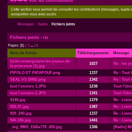
Voir les contributions
Cette section vous permet de consulter les contributions (messages, sujets et
auxquelles vous avez accès.
Messages
Sujets
Fichiers joints
Fichiers joints - riz
Pages: [
1
]
2
3
...
14
Nom de fichier
Téléchargements
Message
boite-rectangulaire-les-joyaux-de-
1027
Re : les j
la-princesse (1).jpg
PIPOLO ET PATAPOUF.png
1337
Re : Tout 
SEAL VS DINO.png
1342
Re : Tout 
tout l'unviers 1.JPG
1238
Tout l'Uni
tout l'univers 2.JPG
1341
Tout l'Uni
4148.jpg
1379
Re : Lien
926.97.jpg
1387
Re : Lien
929_240.jpg
1337
Re : Lien
926.186.jpg
1441
Re : Lien
_mg_9865_1166x778_420.jpg
1306
[Radio] M