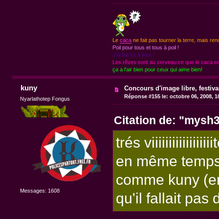
Le
caca
ne fait pas tourner la terre, mais ren
Poil pour tous et tous à poil !
J'ai fait kk à ikea !
Les rêves sont au cerveau ce que le caca est
ça a l'air bien pour ceux qui aime bien!
kuny
Concours d'image libre, festiv
Réponse #155 le:
octobre 06, 2008, 1
Nyarlathotep Fongus
Citation de: "mysh3
trés viiiiiiiiiiiiiiiiii
en même temps 
comme kuny (en 
Messages: 1608
qu'il fallait pas