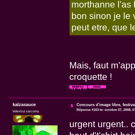
morthanne l'as l
bon sinon je le
peut etre, que l
Mais, faut m'app
croquette !
kaïzasauce
Concours d'image libre, festiv
Réponse #163 le:
octobre 07, 2008, 0
Velextrut sarcoma
urgent urgent.. 