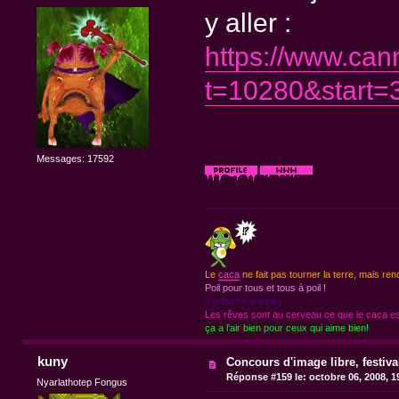
y aller :
https://www.can
t=10280&start=
Messages: 17592
Le
caca
ne fait pas tourner la terre, mais ren
Poil pour tous et tous à poil !
J'ai fait kk à ikea !
Les rêves sont au cerveau ce que le caca est
ça a l'air bien pour ceux qui aime bien!
kuny
Concours d'image libre, festiv
Réponse #159 le:
octobre 06, 2008, 1
Nyarlathotep Fongus