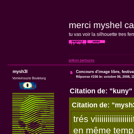
merci myshel ca f
tu vas voir la silhouette tres f
polices partouzes
mysh3l
Concours d'image libre, festiv
Réponse #156 le:
octobre 06, 2008, 1
Vomistrouzte Bouleturg
Citation de: "kuny"
Citation de: "mysh
trés viiiiiiiiiiiiiiiii
en même temps 