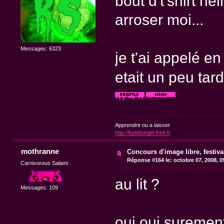
bout d't'shirt he
arroser moi...
Messages: 6323
je t'ai appelé en 
etait un peu ta
Apprendre ou a laisser.
http://byteburger.free.fr
mothranne
Concours d'image libre, festiv
Réponse #164 le:
octobre 07, 2008, 0
Carnivorous Salami
au lit ?
Messages: 109
oui oui surement,