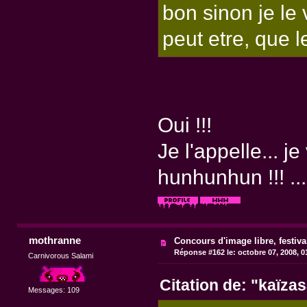
bon sinon je le
peut etre, que l
Oui !!!
Je l'appelle... je 
hunhunhun !!! ...
mothranne
Concours d'image libre, festiv
Réponse #162 le:
octobre 07, 2008, 0
Carnivorous Salami
Citation de: "kaïza
Messages: 109