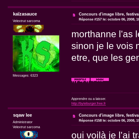
kaïzasauce
Concours d'image libre, festiv
Réponse #157 le:
octobre 06, 2008, 1
Velextrut sarcoma
morthanne l'as l
sinon je le vois
etre, que les ge
Messages: 6323
Apprendre ou a laisser.
http://byteburger.free.fr
sqaw lee
Concours d'image libre, festiv
Réponse #158 le:
octobre 06, 2008, 1
Administrator
Velextrut sarcoma
oui voilà je l'a