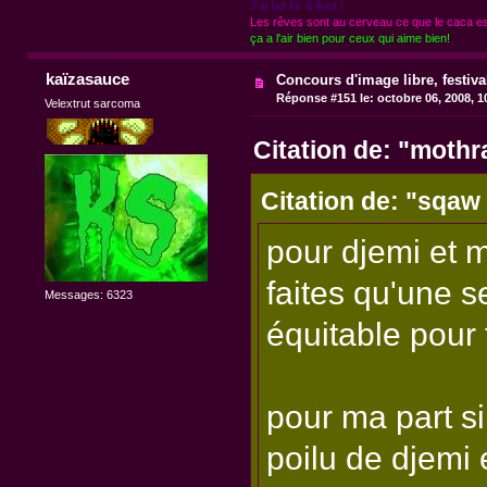
J'ai fait kk à ikea !
Les rêves sont au cerveau ce que le caca est
ça a l'air bien pour ceux qui aime bien!
kaïzasauce
Concours d'image libre, festiv
Réponse #151 le:
octobre 06, 2008, 1
Velextrut sarcoma
Citation de: "moth
Citation de: "sqaw 
pour djemi et 
faites qu'une s
Messages: 6323
équitable pour 
pour ma part si 
poilu de djemi 