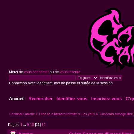
Merci de
vous connecter
ou de
vous inscrire
.
Connexion avec identifiant, mot de passe et durée de la session
Accueil
Rechercher
Identifiez-vous
Inscrivez-vous
C'q
Cannibal Caniche
»
Free as a bernard l'ermitte
»
Les yeux
»
Concours d'image libre,
Pages:
1
...
9
10
[
11
]
12