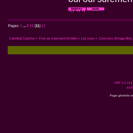
Pages:
1
...
9
10
[
11
]
12
Cannibal Caniche
»
Free as a bernard l'ermitte
»
Les yeux
»
Concours d'image libre,
SMF 2.0.19
|
XHT
Page générée en