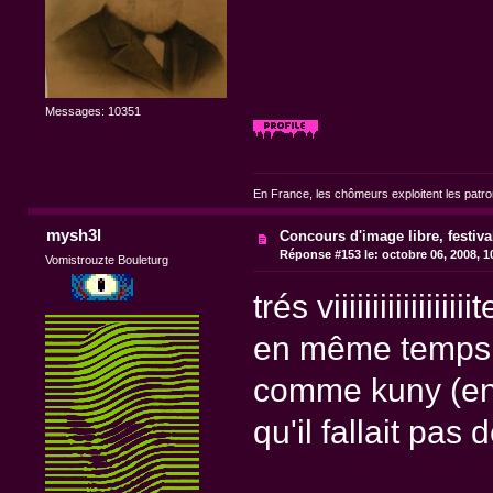
Messages: 10351
En France, les chômeurs exploitent les patr
mysh3l
Concours d'image libre, festiv
Réponse #153 le:
octobre 06, 2008, 1
Vomistrouzte Bouleturg
trés viiiiiiiiiiiiiiiiiit
en même temps q
comme kuny (en p
qu'il fallait pas 