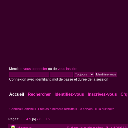
Merci de
vous connecter
ou de
vous inscrire
.
Connexion avec identifiant, mot de passe et durée de la session
Accueil
Rechercher
Identifiez-vous
Inscrivez-vous
C'q
Cannibal Caniche
»
Free as a bernard l'ermitte
»
Le cerveau
»
la nuit noire
Pages:
1
...
4
5
[
6
]
7
8
...
15