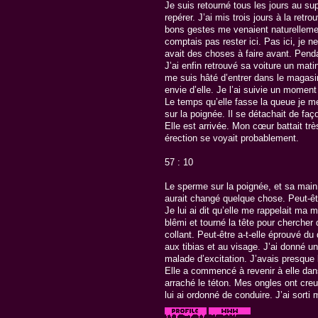
Je suis retourné tous les jours au su
repérer. J’ai mis trois jours à la retr
bons gestes me venaient naturellement
comptais pas rester ici. Pas ici, je n
avait des choses à faire avant. Penda
J’ai enfin retrouvé sa voiture un mati
me suis hâté d’entrer dans le magasin 
envie d’elle. Je l’ai suivie un moment 
Le temps qu’elle fasse la queue je me 
sur la poignée. Il se détachait de fa
Elle est arrivée. Mon cœur battait trè
érection se voyait probablement.
57 : 10
Le sperme sur la poignée, et sa main d
aurait changé quelque chose. Peut-être
Je lui ai dit qu’elle me rappelait ma
blêmi et tourné la tête pour chercher
collant. Peut-être a-t-elle éprouvé du 
aux tibias et au visage. J’ai donné un
malade d’excitation. J’avais presque l
Elle a commencé à revenir à elle dans la
arraché le téton. Mes ongles ont creusé
lui ai ordonné de conduire. J’ai sorti