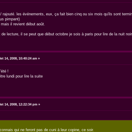
levé / rajouté. les événements, eux, ça fait bien cinq ou six mois qu'ils sont te
lus pimpant)
 mais il revient début août.
 de lecture, il se peut que début octobre je sois à paris pour lire de la nuit noi
let 14, 2008, 10:40:24 am »
'été !
re lundi pour lire la suite
llet 14, 2008, 12:22:34 pm »
nnais qui ne feront pas de cuni à leur copine, ce soir.