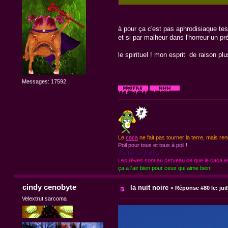
à pour ça c'est pas aphrodisiaque tes
et si par malheur dans l'horreur un p
le spirituel ! mon esprit de raison p
Messages: 17592
Le
caca
ne fait pas tourner la terre, mais ren
Poil pour tous et tous à poil !
J'ai fait kk à ikea !
Les rêves sont au cerveau ce que le caca est
ça a l'air bien pour ceux qui aime bien!
cindy cenobyte
la nuit noire
«
Réponse #80 le:
jui
Velextrut sarcoma