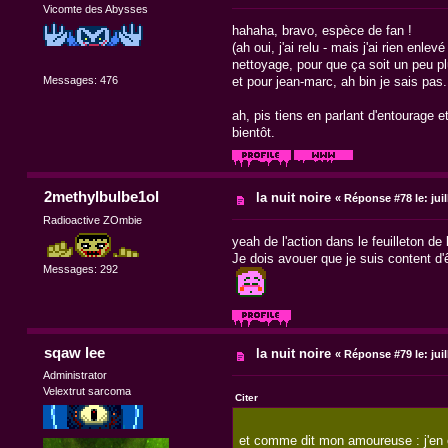
Vicomte des Abysses
hahaha, bravo, espèce de fan !
(ah oui, j'ai relu - mais j'ai rien en
nettoyage, pour que ça soit un peu p
Messages: 476
et pour jean-marc, ah bin je sais pas.
ah, pis tiens en parlant d'entourage et
bientôt.
2methylbulbe1ol
la nuit noire
«
Réponse #78 le:
juil
Radioactive ZOmbie
yeah de l'action dans le feuilleton de l
Je dois avouer que je suis content d'êt
Messages: 292
sqaw lee
la nuit noire
«
Réponse #79 le:
jui
Administrator
Velextrut sarcoma
Citer
et comme dit mon amoureuse : j'en co