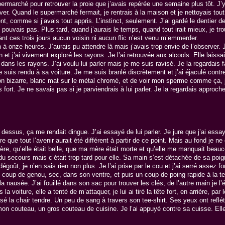
permarché pour retrouver la proie que j’avais repérée une semaine plus tôt. J’
ouver. Quand le supermarché fermait, je rentrais à la maison et je nettoyais tou
, comme si j’avais tout appris. L’instinct, seulement. J’ai gardé le dentier 
e pouvais pas. Plus tard, quand j’aurais le temps, quand tout irait mieux, je tro
nt ces trois jours aucun voisin ni aucun flic n’est venu m’emmerder.
n à onze heures. J’aurais pu attendre là mais j’avais trop envie de l’observer. J
et j’ai vivement exploré les rayons. Je l’ai retrouvée aux alcools. Elle laissait
dans les rayons. J’ai voulu lui parler mais je me suis ravisé. Je la regardais f
suis rendu à sa voiture. Je me suis branlé discrètement et j’ai éjaculé contre 
çon bizarre, blanc mat sur le métal chromé, et de voir mon sperme comme ça, j’
s fort. Je ne savais pas si je parviendrais à lui parler. Je la regardais approch
essus, ça me rendait dingue. J’ai essayé de lui parler. Je jure que j’ai essayé.
 que tout l’avenir aurait été différent à partir de ce point. Mais au fond je ne
 mère, qu’elle était belle, que ma mère était morte et qu’elle me manquait bea
 du secours mais c’était trop tard pour elle. Sa main s’est détachée de sa poig
dégoût, je n’en sais rien non plus. Je l’ai prise par le cou et j’ai serré assez 
 coup de genou, sec, dans son ventre, et puis un coup de poing rapide à la tem
a nausée. J’ai fouillé dans son sac pour trouver les clés, de l’autre main je l
 voiture, elle a tenté de m’attaquer, je lui ai tiré la tête fort, en arrière, par 
 la chair tendre. Un peu de sang à travers son tee-shirt. Ses yeux ont reflété de
 mon couteau, un gros couteau de cuisine. Je l’ai appuyé contre sa cuisse. Elle