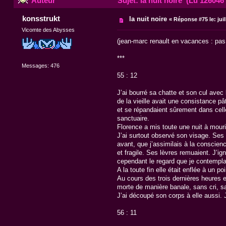
Auteur
Sujet: la nuit noire (Lu 126046 
konsstrukt
la nuit noire
«
Réponse #75 le:
juil
Vicomte des Abysses
(jean-marc renault en vacances : pas
***
Messages: 476
55 : 12
J’ai bourré sa chatte et son cul avec
de la vieille avait une consistance p
et se répandaient sûrement dans celle
sanctuaire.
Florence a mis toute une nuit à mouri
J’ai surtout observé son visage. Ses y
avant, que j’assimilais à la conscienc
et fragile. Ses lèvres remuaient. J’ig
cependant le regard que je contemplais
A la toute fin elle était enflée à un 
Au cours des trois dernières heures el
morte de manière banale, sans cri, san
J’ai découpé son corps à elle aussi. J
56 : 11