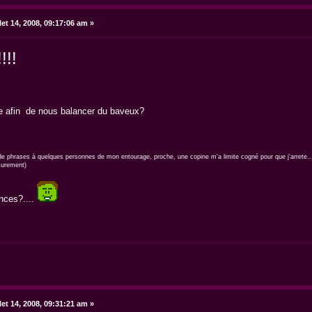
let 14, 2008, 09:17:06 am »
!!!
ire afin de nous balancer du baveux?
es de phrases à quelques personnes de mon entourage, proche, une copine m'a limite cogné pour que j'arrete..
 surement)
nces?....
let 14, 2008, 09:31:21 am »