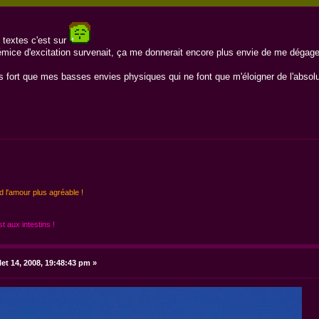
 textes c'est sur
rémice d'excitation survenait, ça me donnerait encore plus envie de me dégager
lus fort que mes basses envies physiques qui ne font que m'éloigner de l'absol
d l'amour plus agréable !
 aux intestins !
llet 14, 2008, 19:48:43 pm »