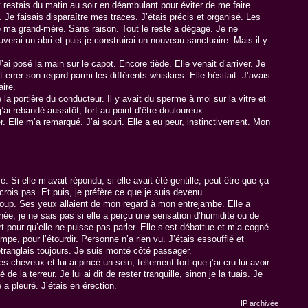
y restais du matin au soir en déambulant pour éviter de me faire
t. Je faisais disparaître mes traces. J’étais précis et organisé. Les
de ma grand-mère. Sans raison. Tout le reste a dégagé. Je ne
uverai un abri et puis je construirai un nouveau sanctuaire. Mais il y
’ai posé la main sur le capot. Encore tiède. Elle venait d’arriver. Je
 errer son regard parmi les différents whiskies. Elle hésitait. J’avais
aire.
la portière du conducteur. Il y avait du sperme à moi sur la vitre et
ai rebandé aussitôt, fort au point d’être douloureux.
er. Elle m’a remarqué. J’ai souri. Elle a eu peur, instinctivement. Mon
 Si elle m’avait répondu, si elle avait été gentille, peut-être que ça
 crois pas. Et puis, je préfère ce que je suis devenu.
ucoup. Ses yeux allaient de mon regard à mon entrejambe. Elle a
née, je ne sais pas si elle a perçu une sensation d’humidité ou de
fort pour qu’elle ne puisse pas parler. Elle s’est débattue et m’a cogné
pe, pour l’étourdir. Personne n’a rien vu. J’étais essoufflé et
’étranglais toujours. Je suis monté côté passager.
les cheveux et lui ai pincé un sein, tellement fort que j’ai cru lui avoir
 la terreur. Je lui ai dit de rester tranquille, sinon je la tuais. Je
 a pleuré. J’étais en érection.
IP archivée