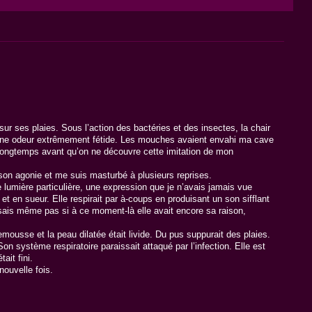
ur ses plaies. Sous l’action des bactéries et des insectes, la chair
ait une odeur extrêmement fétide. Les mouches avaient envahi ma cave
s longtemps avant qu’on ne découvre cette imitation de mon
 son agonie et me suis masturbé à plusieurs reprises.
ne lumière particulière, une expression que je n’avais jamais vue
et en sueur. Elle respirait par à-coups en produisant un son sifflant
ne sais même pas si à ce moment-là elle avait encore sa raison,
lemousse et la peau dilatée était livide. Du pus suppurait des plaies.
n système respiratoire paraissait attaqué par l’infection. Elle est
ait fini.
nouvelle fois.