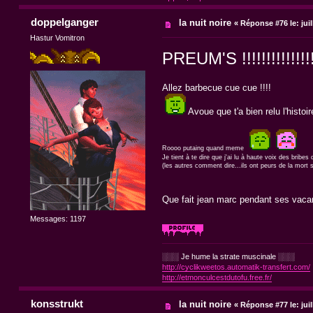
doppelganger
la nuit noire
«
Réponse #76 le:
juil
Hastur Vomitron
PREUM'S !!!!!!!!!!!!!!!
Allez barbecue cue cue !!!!
Avoue que t'a bien relu l'histo
Roooo putaing quand meme
Je tient à te dire que j'ai lu à haute voix des brib
(les autres comment dire...ils ont peurs de la mort
Que fait jean marc pendant ses vaca
Messages: 1197
░░░ Je hume la strate muscinale ░░░
http://cyclikweetos.automatik-transfert.com/
http://etmonculcestdutofu.free.fr/
konsstrukt
la nuit noire
«
Réponse #77 le:
juil