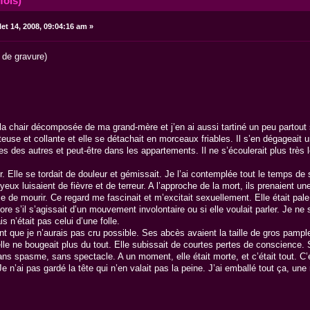
fois)
let 14, 2008, 09:04:16 am »
 de gravure)
 la chair décomposée de ma grand-mère et j’en ai aussi tartiné un peu partout s
âteuse et collante et elle se détachait en morceaux friables. Il s’en dégage
s des autres et peut-être dans les appartements. Il ne s’écoulerait plus trè
r. Elle se tordait de douleur et gémissait. Je l’ai contemplée tout le temps de
eux luisaient de fièvre et de terreur. A l’approche de la mort, ils prenaient u
e de mourir. Ce regard me fascinait et m’excitait sexuellement. Elle était pale 
nore s’il s’agissait d’un mouvement involontaire ou si elle voulait parler. Je 
 n’était pas celui d’une folle.
point que je n’aurais pas cru possible. Ses abcès avaient la taille de gros pamp
le ne bougeait plus du tout. Elle subissait de courtes pertes de conscience. So
s spasme, sans spectacle. A un moment, elle était morte, et c’était tout. C’ét
e n’ai pas gardé la tête qui n’en valait pas la peine. J’ai emballé tout ça, une 