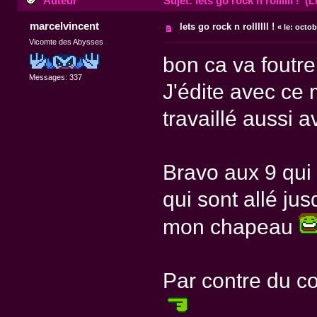
Auteur
Sujet: lets go rock n rollllll ! (
marcelvincent
lets go rock n rollllll !
«
le:
octobr
Vicomte des Abysses
bon ca va foutre
Messages: 337
J'édite avec ce
travaillé aussi a
Bravo aux 9 qui 
qui sont allé jus
mon chapeau
Par contre du c