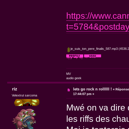
https://www.can
t=5784&postday
je_suis_ton_pere_finalis_587.mp3
(4536.2
MV
audio geek
riz
lets go rock n rollllll !
«
Réponse 
17:44:07 pm »
Velextrut sarcoma
Mwé on va dire 
les riffs des ch