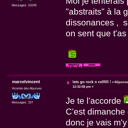
Moi je tenterais
Messages: 10246
"abstraits" à la
dissonances , s
on sent que t'as
marcelvincent
lets go rock n rollllll !
«
Réponse 
12:32:58 pm »
Vicomte des Abysses
Je te l'accorde
Messages: 337
C'est dimanche et 
donc je vais m'y