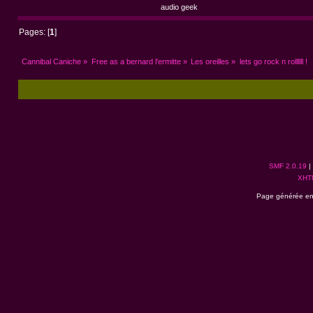
audio geek
Pages: [
1
]
Cannibal Caniche
»
Free as a bernard l'ermitte
»
Les oreilles
»
lets go rock n rollllll !
SMF 2.0.19
|
XHT
Page générée en