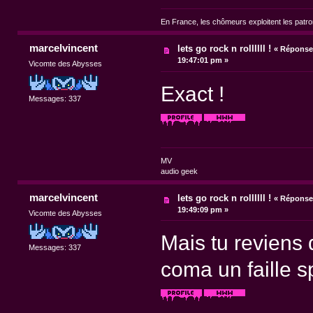
En France, les chômeurs exploitent les patr
marcelvincent
lets go rock n rollllll !
«
Réponse 
19:47:01 pm »
Vicomte des Abysses
Exact !
Messages: 337
MV
audio geek
marcelvincent
lets go rock n rollllll !
«
Réponse 
19:49:09 pm »
Vicomte des Abysses
Mais tu reviens
Messages: 337
coma un faille s