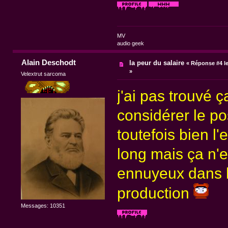
MV
audio geek
Alain Deschodt
la peur du salaire
«
Réponse #4 le
»
Velextrut sarcoma
j'ai pas trouvé ç
considérer le po
toutefois bien l'
long mais ça n'
ennuyeux dans 
production
Messages: 10351