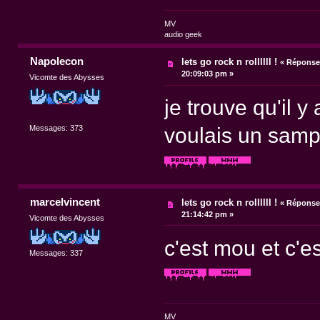
MV
audio geek
Napolecon
lets go rock n rollllll !
«
Réponse 
20:09:03 pm »
Vicomte des Abysses
je trouve qu'il y 
Messages: 373
voulais un samp
marcelvincent
lets go rock n rollllll !
«
Réponse 
21:14:42 pm »
Vicomte des Abysses
c'est mou et c'e
Messages: 337
MV