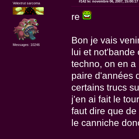
#142 le:
novembre 06, 2007, 15:00:17
Velextrut sarcoma
re
Bon je vais ven
Messages: 10246
lui et not'bande
techno, on en a
paire d'années qu
certains trucs s
j'en ai fait le to
faut dire que de
le canniche donc