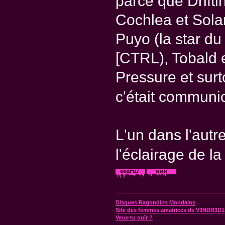
parce que Drifti
Cochlea et Sola
Puyo (la star du
[CTRL), Tobald 
Pressure et surto
c'était communic
L'un dans l'autr
l'éclairage de 
Disques Ragondins Mondains
Site des femmes amatrices de V3NDR3D1
Veux-tu ouïr ?