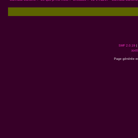
SMF 2.0.19
|
XHT
Page générée en