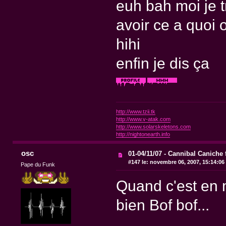
euh bah moi je t
avoir ce a quoi o
hihi
enfin je dis ça
http://www.tzii.tk
http://www.v-atak.com
http://www.solarskeletons.com
http://nightonearth.info
osc
01-04/11/07 - Cannibal Caniche 
#147 le:
novembre 06, 2007, 15:14:06
Pape du Funk
Quand c'est en 
bien Bof bof...