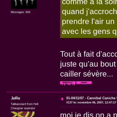
comme à la soir
quand j'accrocha
Messages: 664
prendre l'air un 
avec les gens qu
Tout à fait d'acco
juste qu'au bou
cailler sévère...
JeRe
01-04/11/07 - Cannibal Caniche 
#137 le:
novembre 06, 2007, 12:47:17
Talibasstard from Hell
Chaugnar aspirator
moi je dis on a 