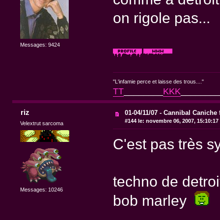
on rigole pas...
Messages: 9424
"L'infamie perce et laisse des trous...."
TT
________
KKK
________
riz
01-04/11/07 - Cannibal Caniche 
#144 le:
novembre 06, 2007, 15:10:17
Velextrut sarcoma
C'est pas très s
techno de detroit
Messages: 10246
bob marley