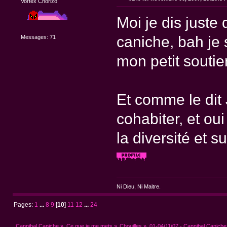
Vortex Chorizo
Moi je dis juste
caniche, bah je 
Messages: 71
mon petit soutien
Et comme le dit
cohabiter, et oui
la diversité et su
Ni Dieu, Ni Maitre.
Pages:
1
...
8
9
[
10
]
11
12
...
24
Cannibal Caniche
»
Ce que je me mets
»
Chouilles
»
01-04/11/07 - Cannibal Caniche 