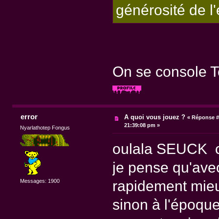
générosité de 
On se console T
error
A quoi vous jouez ?
«
Réponse #
21:39:08 pm »
Nyarlathotep Fongus
oulala SEUCK ca 
je pense qu'avec
rapidement mieux
Messages: 1900
sinon à l'époque j