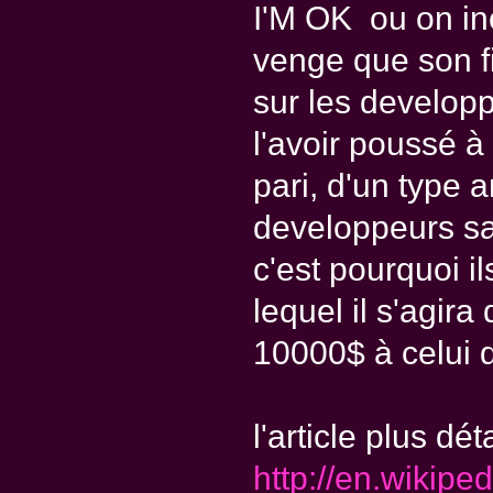
I'M OK ou on in
venge que son fi
sur les develop
l'avoir poussé à 
pari, d'un type a
developpeurs sa
c'est pourquoi i
lequel il s'agir
10000$ à celui q
l'article plus déta
http://en.wikip