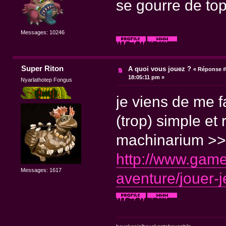
se gourre de top
Messages: 10246
Super Riton
A quoi vous jouez ?
«
Réponse #
18:05:11 pm »
Nyarlathotep Fongus
je viens de me fa
(trop) simple et 
machinarium >>
http://www.gameo
Messages: 1617
aventure/jouer-j