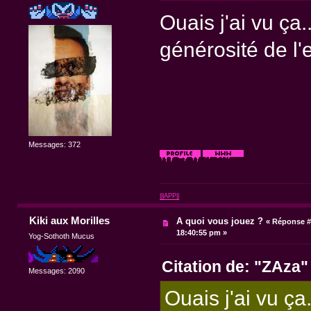
Ouais j'ai vu ça.
générosité de 
Messages: 372
|||APP||
Kiki aux Morilles
A quoi vous jouez ?
«
Réponse #
18:40:55 pm »
Yog-Sothoth Mucus
Citation de: "ZAza"
Messages: 2090
Ouais j'ai vu ça