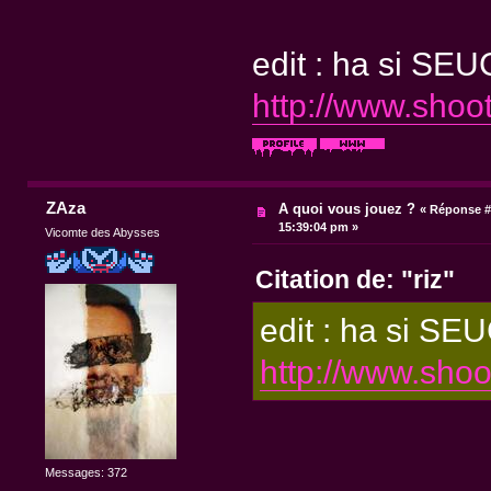
edit : ha si SEU
http://www.shoo
ZAza
A quoi vous jouez ?
«
Réponse #
15:39:04 pm »
Vicomte des Abysses
Citation de: "riz"
edit : ha si SE
http://www.sho
Messages: 372