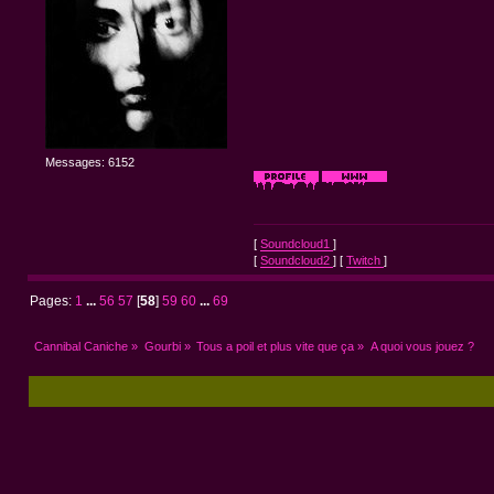
Messages: 6152
[
Soundcloud1
]
[
Soundcloud2
] [
Twitch
]
Pages:
1
...
56
57
[
58
]
59
60
...
69
Cannibal Caniche
»
Gourbi
»
Tous a poil et plus vite que ça
»
A quoi vous jouez ?