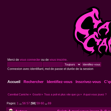
Merci de
vous connecter
ou de
vous inscrire
.
Connexion avec identifiant, mot de passe et durée de la session
Accueil
Rechercher
Identifiez-vous
Inscrivez-vous
C'q
Cannibal Caniche
»
Gourbi
»
Tous a poil et plus vite que ça
»
A quoi vous jouez ?
Pages:
1
...
56
57
[
58
]
59
60
...
69