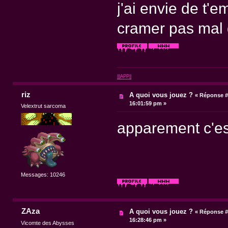
j'ai envie de t'
cramer pas mal
|||APP||
riz
A quoi vous jouez ?
«
Réponse #
16:01:59 pm »
Velextrut sarcoma
apparement c'est
Messages: 10246
ZAza
A quoi vous jouez ?
«
Réponse #
16:28:46 pm »
Vicomte des Abysses