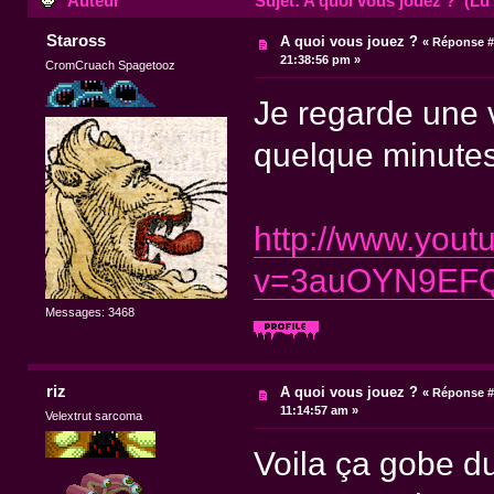
Auteur
Sujet: A quoi vous jouez ? (Lu 
Staross
A quoi vous jouez ?
«
Réponse #
21:38:56 pm »
CromCruach Spagetooz
Je regarde une 
quelque minutes
http://www.you
v=3auOYN9EF
Messages: 3468
riz
A quoi vous jouez ?
«
Réponse #
11:14:57 am »
Velextrut sarcoma
Voila ça gobe d