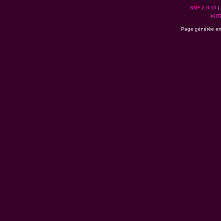
SMF 2.0.19
|
XHT
Page générée en