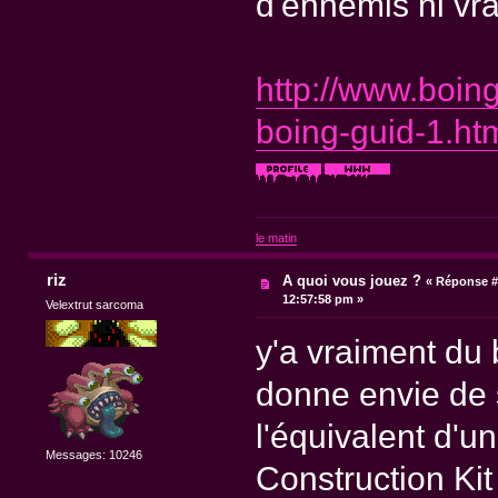
d'ennemis ni vr
http://www.boin
boing-guid-1.ht
le matin
riz
A quoi vous jouez ?
«
Réponse #
12:57:58 pm »
Velextrut sarcoma
y'a vraiment du b
donne envie de s
l'équivalent d'
Messages: 10246
Construction Kit