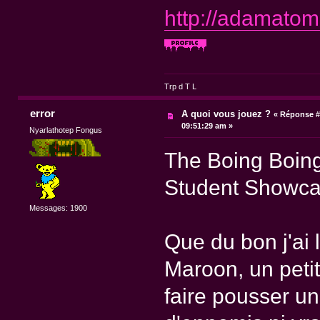
http://adamatom
Trp d T L
error
A quoi vous jouez ?
«
Réponse #
09:51:29 am »
Nyarlathotep Fongus
The Boing Boing
Student Showc
Messages: 1900
Que du bon j'ai 
Maroon, un petit 
faire pousser un