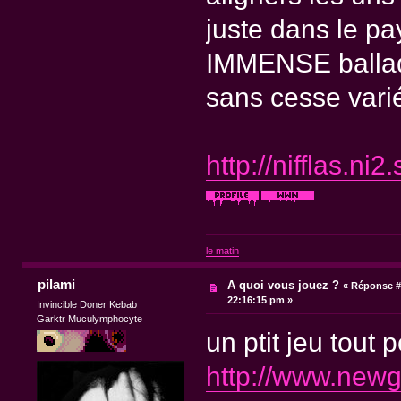
juste dans le pa
IMMENSE ballade
sans cesse varié
http://nifflas.ni2.
le matin
pilami
A quoi vous jouez ?
«
Réponse #
22:16:15 pm »
Invincible Doner Kebab
Garktr Muculymphocyte
un ptit jeu tout p
http://www.newg