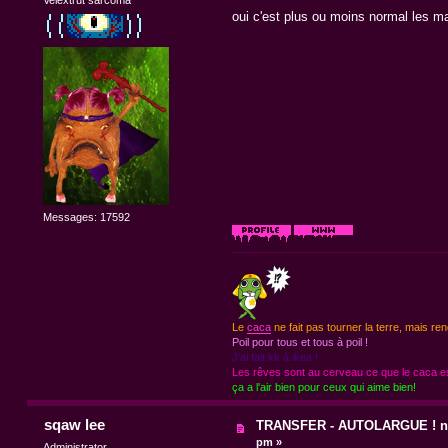
Velextrut sarcoma
oui c'est plus ou moins normal les ma
Messages: 17592
Le
caca
ne fait pas tourner la terre, mais ren
Poil pour tous et tous à poil !
J'ai fait kk à ikea !
Les rêves sont au cerveau ce que le caca est
ça a l'air bien pour ceux qui aime bien!
sqaw lee
TRANSFER - AUTOLARGUE ! no
pm »
Administrator