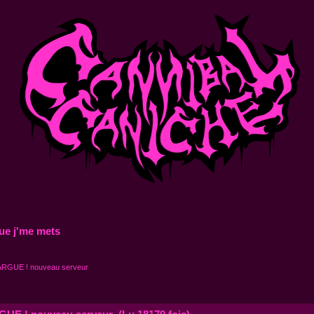
ue j'me mets
GUE ! nouveau serveur