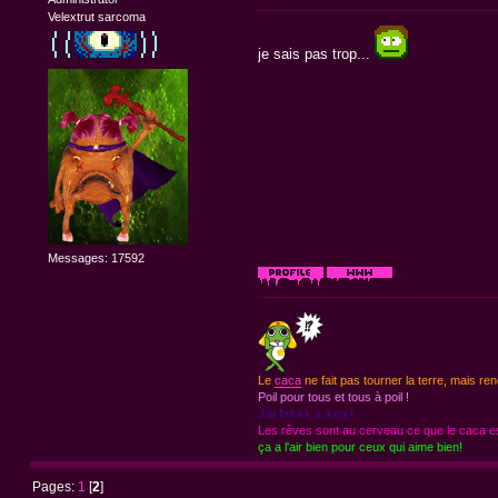
Velextrut sarcoma
je sais pas trop...
Messages: 17592
Le
caca
ne fait pas tourner la terre, mais ren
Poil pour tous et tous à poil !
J'ai fait kk à ikea !
Les rêves sont au cerveau ce que le caca est
ça a l'air bien pour ceux qui aime bien!
Pages:
1
[
2
]