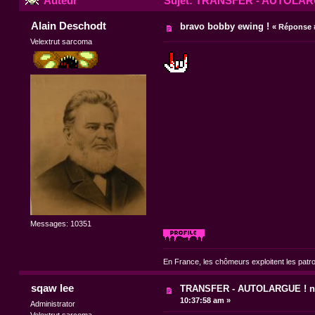
Auteur
Sujet: TRANSFER - AUTOLARGU
Alain Deschodt
bravo bobby ewing !
«
Réponse #
Velextrut sarcoma
Messages: 10351
En France, les chômeurs exploitent les patr
sqaw lee
TRANSFER - AUTOLARGUE ! no
10:37:58 am »
Administrator