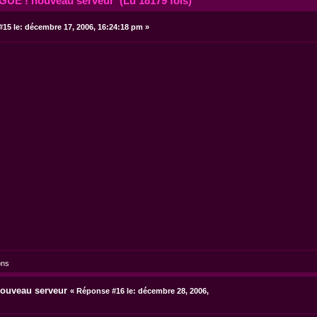
E ! nouveau serveur (Lu 18179 fois)
15 le:
décembre 17, 2006, 16:24:18 pm »
ons
uveau serveur
«
Réponse #16 le:
décembre 28, 2006,