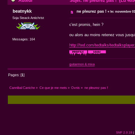
Auteur
Sujet: ne pleurez pas ! (Lu 4056
beatnykk
ne pleurez pas !
«
le:
novembre 01,
Soja Steack Antichrist
c'est promis, hein ?
ou alors au moins retenez vous jusqu'à
Messages: 164
http://ted.com/tedtalks/tedtalkspla
guitarmon & mixa
Pages: [
1
]
Cannibal Caniche
»
Ce que je me mets
»
Ovnis
»
ne pleurez pas !
SMF 2.0.19
|