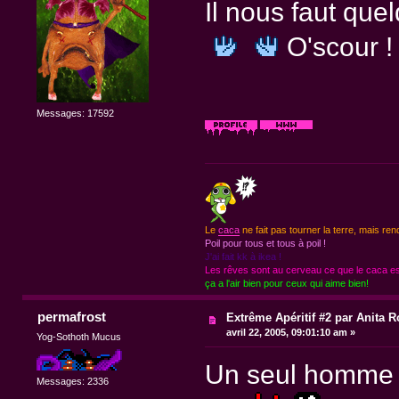
Il nous faut que
O'scour !
Messages: 17592
Le
caca
ne fait pas tourner la terre, mais ren
Poil pour tous et tous à poil !
J'ai fait kk à ikea !
Les rêves sont au cerveau ce que le caca est
ça a l'air bien pour ceux qui aime bien!
permafrost
Extrême Apéritif #2 par Anita R
avril 22, 2005, 09:01:10 am »
Yog-Sothoth Mucus
Un seul homme p
Messages: 2336