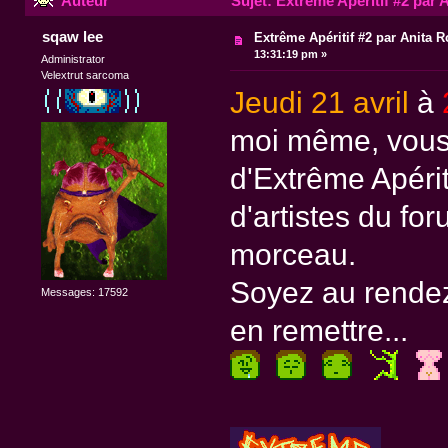
Auteur
Sujet: Extrême Apéritif #2 par 
sqaw lee
Extrême Apéritif #2 par Anita R
13:31:19 pm »
Administrator
Velextrut sarcoma
Jeudi 21 avril
à
moi même, vous
d'Extrême Apériti
d'artistes du for
morceau.
Soyez au rendez
Messages: 17592
en remettre...