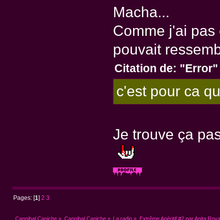
Macha...
Comme j'ai pas 
pouvait ressemble
Citation de: "Error"
c'est pour ca q
Je trouve ça pas
Pages: [
1
]
2
3
Cannibal Caniche
»
Cannibal Caniche
»
La radio
»
Extrême Apéritif #2 par Anita Roya