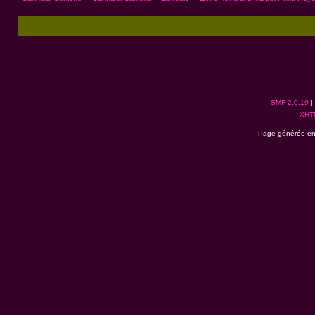
SMF 2.0.19
|
XHT
Page générée en