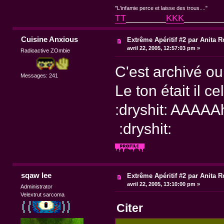
"L'infamie perce et laisse des trous...."
TT
________
KKK
________
Cuisine Anxious
Extrême Apéritif #2 par Anita R
avril 22, 2005, 12:57:03 pm »
Radioactive ZOmbie
C'est archivé ou
Messages: 241
Le ton était il c
:dryshit: AAAAA
:dryshit:
sqaw lee
Extrême Apéritif #2 par Anita R
avril 22, 2005, 13:10:00 pm »
Administrator
Velextrut sarcoma
Citer