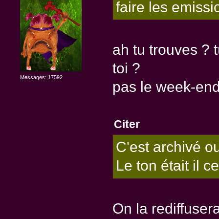
faire les emissio
ah tu trouves ? 
toi ?
Messages: 17592
pas le week-end 
Citer
C'est archivé ou
Le ton était il 
On la rediffuser