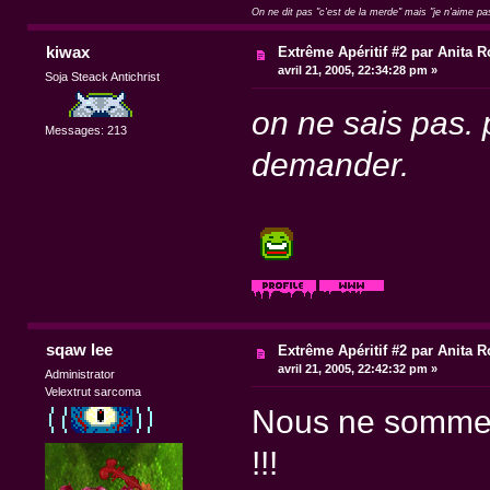
On ne dit pas "c'est de la merde" mais "je n'aime pa
kiwax
Extrême Apéritif #2 par Anita R
avril 21, 2005, 22:34:28 pm »
Soja Steack Antichrist
on ne sais pas. 
Messages: 213
demander.
sqaw lee
Extrême Apéritif #2 par Anita R
avril 21, 2005, 22:42:32 pm »
Administrator
Velextrut sarcoma
Nous ne sommes 
!!!