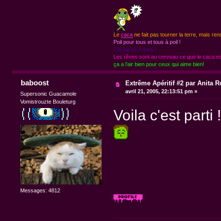
Le
caca
ne fait pas tourner la terre, mais ren
Poil pour tous et tous à poil !
J'ai fait kk à ikea !
Les rêves sont au cerveau ce que le caca est
ça a l'air bien pour ceux qui aime bien!
baboost
Extrême Apéritif #2 par Anita R
avril 21, 2005, 22:13:51 pm »
Supersonic Guacamole
Vomistrouzte Bouleturg
Voila c'est parti
Messages: 4812