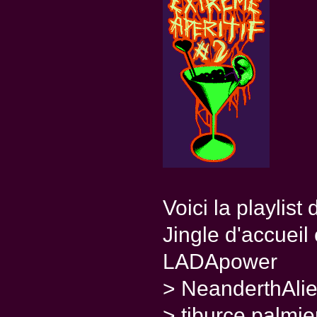
Voici la playlist 
Jingle d'accuei
LADApower
> NeanderthAli
> tiburce palmier