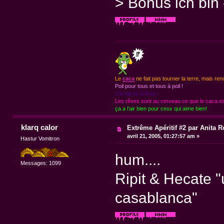
> Bonus ich bin 
Le
caca
ne fait pas tourner la terre, mais ren
Poil pour tous et tous à poil !
J'ai fait kk à ikea !
Les rêves sont au cerveau ce que le caca est
ça a l'air bien pour ceux qui aime bien!
klarq calor
Extrême Apéritif #2 par Anita R
avril 21, 2005, 01:27:57 am »
Hastur Vomitron
hum....
Messages: 1099
Ripit & Hecate "
casablanca"