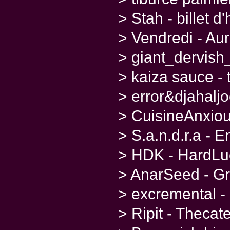
> Stah - billet 
> Vendredi - Aur
> giant_dervish
> kaiza sauce -
> error&djahaljo
> CuisineAnxious
> S.a.n.d.r.a - 
> HDK - HardLu
> AnarSeed - Gr
> excremental -
> Ripit - Thecat