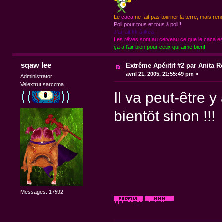
Le
caca
ne fait pas tourner la terre, mais ren
Poil pour tous et tous à poil !
J'ai fait kk à ikea !
Les rêves sont au cerveau ce que le caca est
ça a l'air bien pour ceux qui aime bien!
sqaw lee
Extrême Apéritif #2 par Anita R
avril 21, 2005, 21:55:49 pm »
Administrator
Velextrut sarcoma
Il va peut-être y
bientôt sinon !!!
Messages: 17592