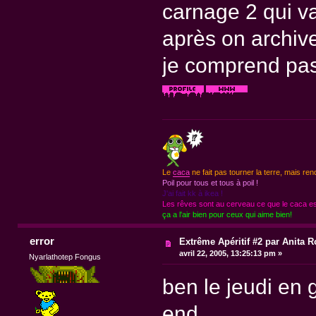
carnage 2 qui v
après on archive
je comprend pas 
Le
caca
ne fait pas tourner la terre, mais ren
Poil pour tous et tous à poil !
J'ai fait kk à ikea !
Les rêves sont au cerveau ce que le caca est
ça a l'air bien pour ceux qui aime bien!
error
Extrême Apéritif #2 par Anita R
avril 22, 2005, 13:25:13 pm »
Nyarlathotep Fongus
ben le jeudi en 
end