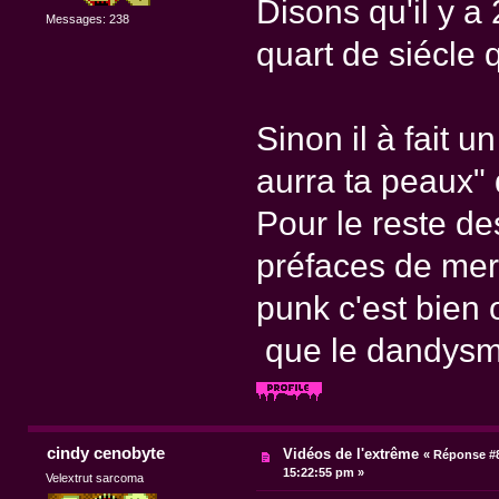
Disons qu'il y a 
Messages: 238
quart de siécle q
Sinon il à fait u
aurra ta peaux" 
Pour le reste de
préfaces de mer
punk c'est bien 
que le dandysme
cindy cenobyte
Vidéos de l'extrême
«
Réponse #8
15:22:55 pm »
Velextrut sarcoma