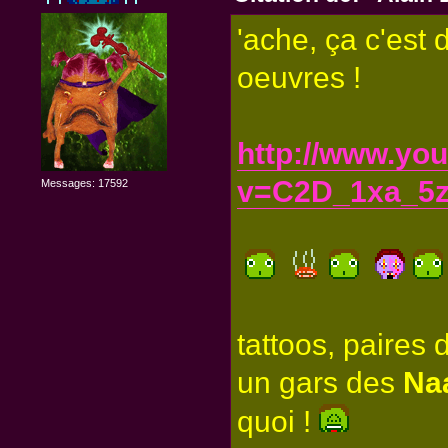
'ache, ça c'est 
oeuvres !
http://www.yo
v=C2D_1xa_5
Messages: 17592
tattoos, paires
un gars des
Na
quoi !