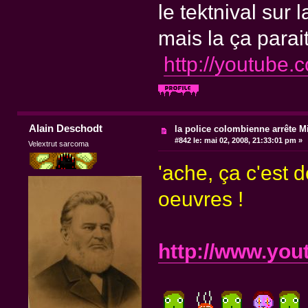
le tektnival sur 
mais la ça parai
http://youtub
Alain Deschodt
la police colombienne arrête M
#842 le:
mai 02, 2008, 21:33:01 pm »
Velextrut sarcoma
'ache, ça c'est 
oeuvres !
http://www.yo