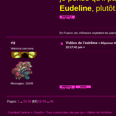
Eudeline
, plutô
En France, les chômeurs exploitent les patr
riz
Vidéos de l'extrême
«
Réponse #8
22:17:41 pm »
Velextrut sarcoma
Messages: 10246
Pages:
1
...
55
56
[
57
]
58
59
...
96
Cannibal Caniche
»
Gourbi
»
Tous a poil et plus vite que ça
»
Vidéos de l'extrême