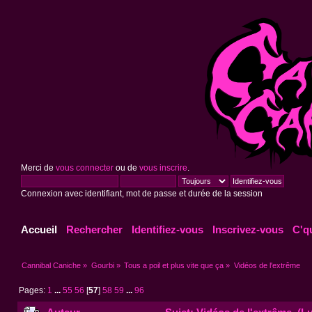
Merci de
vous connecter
ou de
vous inscrire
.
Connexion avec identifiant, mot de passe et durée de la session
Accueil
Rechercher
Identifiez-vous
Inscrivez-vous
C'q
Cannibal Caniche
»
Gourbi
»
Tous a poil et plus vite que ça
»
Vidéos de l'extrême
Pages:
1
...
55
56
[
57
]
58
59
...
96