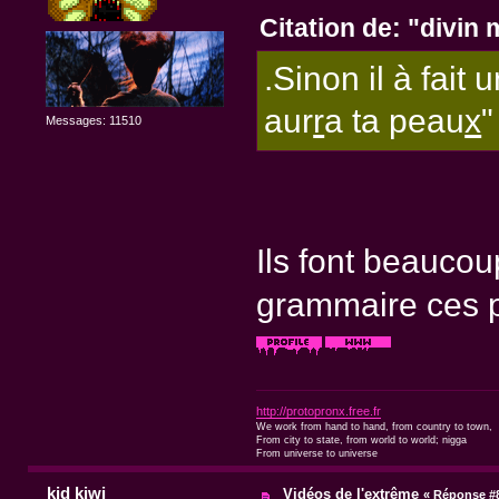
Citation de: "divin 
.Sinon il à fait
aur
r
a ta peau
x
"
Messages: 11510
Ils font beaucou
grammaire ces
http://protopronx.free.fr
We work from hand to hand, from country to town,
From city to state, from world to world; nigga
From universe to universe
kid kiwi
Vidéos de l'extrême
«
Réponse #8