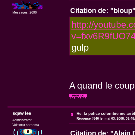
Citation de: "bloup
Messages: 2090
http://youtube.
v=fxv6R9fUO74
gulp
A quand le cou
sqaw lee
Re: la police colombienne arrê
Réponse #846 le:
mai 03, 2008, 09:48
Administrator
Velextrut sarcoma
Citation de: "Alain