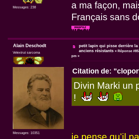
a ma façon, mai
Messages: 238
Français sans do
Alain Deschodt
petit lapin qui pisse derrière la 
anciens résistants
«
Réponse #853
Velextrut sarcoma
pm »
Citation de: "clopo
Divin Marki un
!
Messages: 10351
je pense qu'il pa