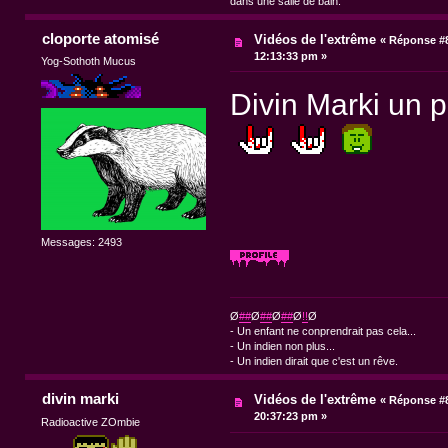
dans une salle de bain.
cloporte atomisé
Vidéos de l'extrême
«
Réponse #8
12:13:33 pm »
Yog-Sothoth Mucus
Divin Marki un
Messages: 2493
Ø
##
Ø
##
Ø
##
Ø
!!
Ø
- Un enfant ne conprendrait pas cela...
- Un indien non plus...
- Un indien dirait que c'est un rêve.
divin marki
Vidéos de l'extrême
«
Réponse #8
20:37:23 pm »
Radioactive ZOmbie