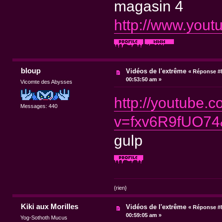
magasin 4
http://www.you
bloup
Vidéos de l'extrême
«
Réponse #8
00:53:50 am »
Vicomte des Abysses
http://youtube.
Messages: 440
v=fxv6R9fUO74&
gulp
{rien}
Kiki aux Morilles
Vidéos de l'extrême
«
Réponse #8
00:59:05 am »
Yog-Sothoth Mucus