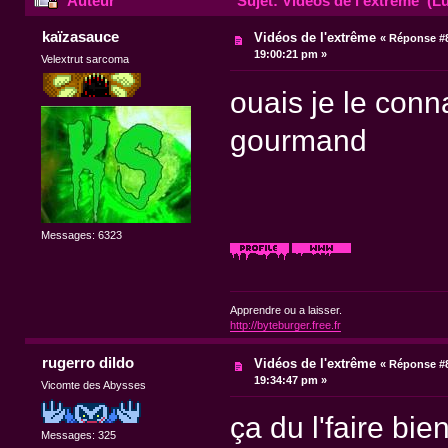
Auteur
Sujet: Vidéos de l'extrême (Lu
kaïzasauce
Vidéos de l'extrême
«
Réponse #8
19:00:21 pm »
Velextrut sarcoma
ouais je le conn
gourmand
Messages: 6323
Apprendre ou a laisser.
http://byteburger.free.fr
rugerro dildo
Vidéos de l'extrême
«
Réponse #8
19:34:47 pm »
Vicomte des Abysses
ça du l'faire bie
Messages: 325