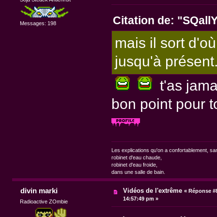
Citation de: "SQall
Messages: 198
mais il sort d'o
jusqu'à présent.
t'as jamai
bon point pour toi
Les explications qu'on a confortablement, sa
robinet d'eau chaude,
robinet d'eau froide,
dans une salle de bain.
divin marki
Vidéos de l'extrême
«
Réponse #8
14:57:49 pm »
Radioactive ZOmbie