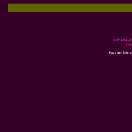
SMF 2.0.19
|
XHT
Page générée en