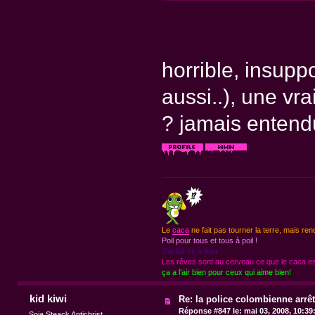
horrible, insupp
aussi..), une vrai
? jamais entendu
Le
caca
ne fait pas tourner la terre, mais ren
Poil pour tous et tous à poil !
J'ai fait kk à ikea !
Les rêves sont au cerveau ce que le caca est
ça a l'air bien pour ceux qui aime bien!
kid kiwi
Re: la police colombienne arrê
Réponse #847 le:
mai 03, 2008, 10:39
Soja Steack Antichrist